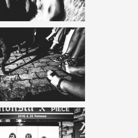
HAUT
DE
PAGE
23
0
23
0