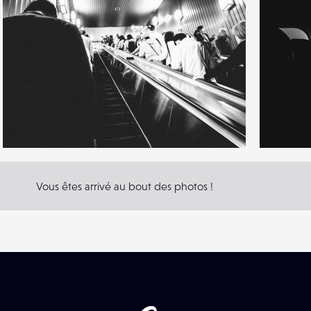
6
7
20
0
Vous êtes arrivé au bout des photos !