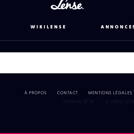
Lense
WIKILENSE
ANNONCE
À PROPOS
CONTACT
MENTIONS LÉGALES
EYE
VERSION BÊTA
© LENSE 202