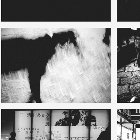
14
4
42
0
12
2
28
0