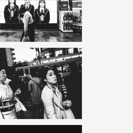
26
0
31
0