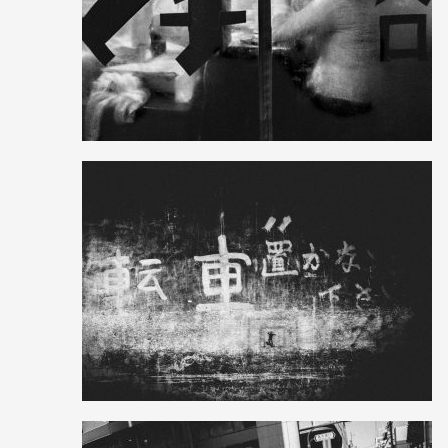
31
319
0
7
26
0