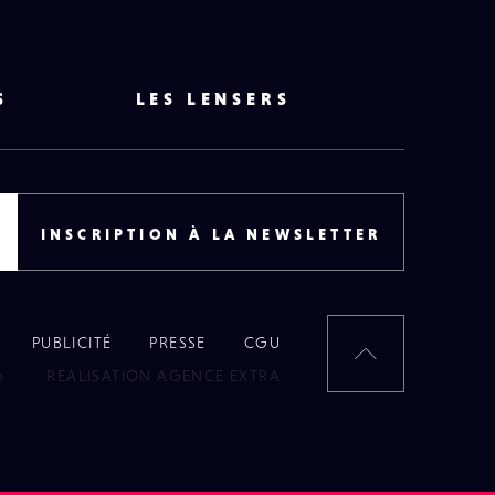
S
LES LENSERS
INSCRIPTION À LA NEWSLETTER
PUBLICITÉ
PRESSE
CGU
RETOUR
6
RÉALISATION AGENCE EXTRA
EN
HAUT
DE
PAGE