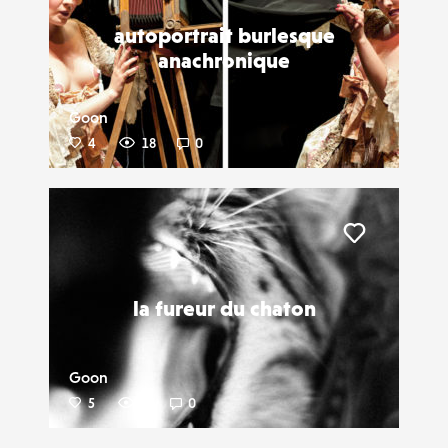
autoportrait burlesque
anachronique
Goon
4
18
0
Liker
la fureur du chaton
Goon
5
6
0