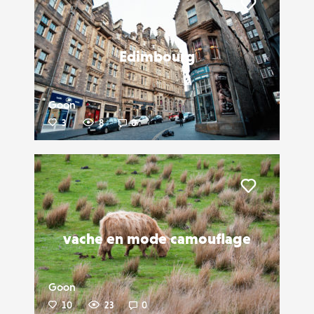
Liker
Edimbourg
Goon
3
8
0
Liker
vache en mode camouflage
Goon
10
23
0