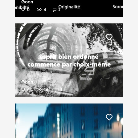
Goon
0
4
1
Liker
esprit bien ordonné
commence par choix-même
Goon
6
16
1
Liker