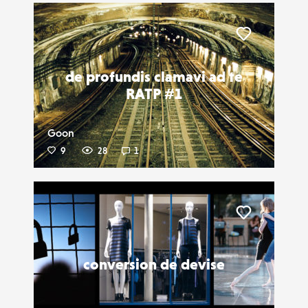
Liker
de profundis clamavi ad te
RATP #1
Goon
9
28
1
Liker
conversion de devise