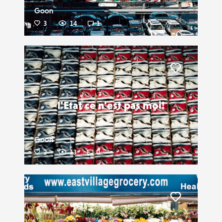
Goon
3
14
1
Liker
l'Etat ce n'est pas moi!
Goon
2
13
0
Liker