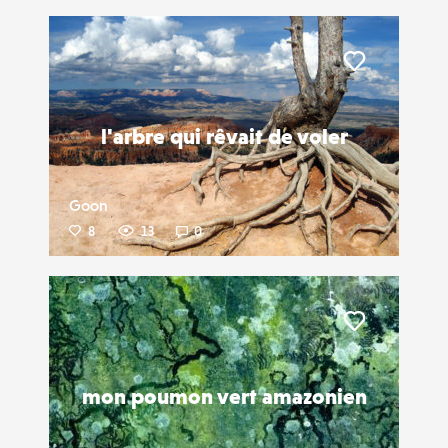
Liker
l'arbre qui rêvait de voler
Goon
8
13
0
Liker
mon poumon vert amazonien