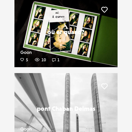
Liker
où et quand?
Goon
5
10
1
Liker
pont Chaban Delmas
Goon