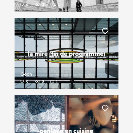
6
21
1
Liker
la mire (fin de programme)
Goon
9
8
1
Liker
panique en cuisine