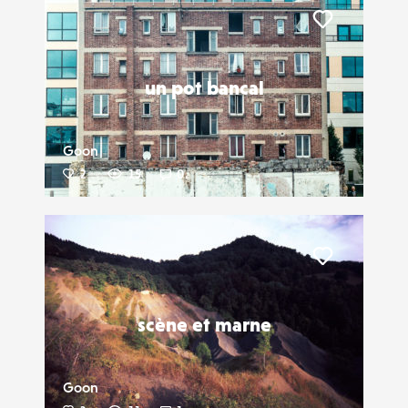
Liker
un pot bancal
Goon
2
15
0
Liker
scène et marne
Goon