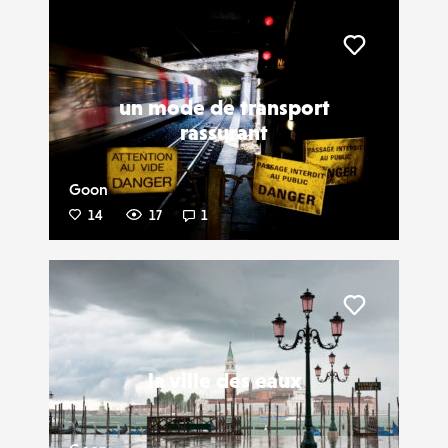
Liker
un mode de transport
rassurant
Goon
14
17
1
Liker
la ville des eaux