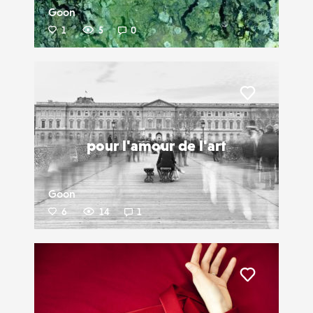
Goon
1
5
0
Liker
pour l'amour de l'art
Goon
6
14
1
Liker