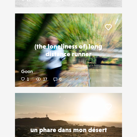
Liker
(the loneliness of) long
distance runner
Goon
1
17
0
Liker
un phare dans mon désert