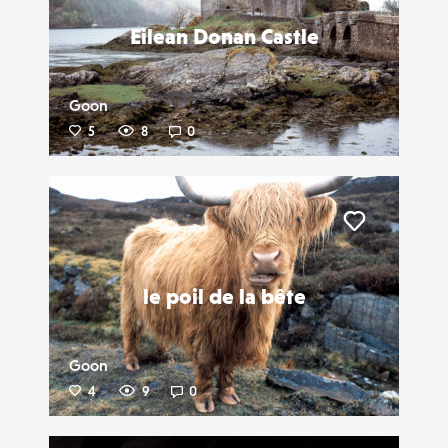
Eilean Donan Castle
Goon
5
8
0
Liker
le poil de la bête
Goon
4
9
0