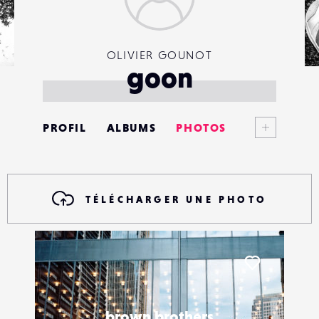
OLIVIER GOUNOT
goon
Voir plus
PROFIL
ALBUMS
PHOTOS
ANNONCES
MATÉRIELS
TÉLÉCHARGER UNE PHOTO
CONTACTS
ÉVÉNEMENTS
Liker
FAVORIS
brown brothers