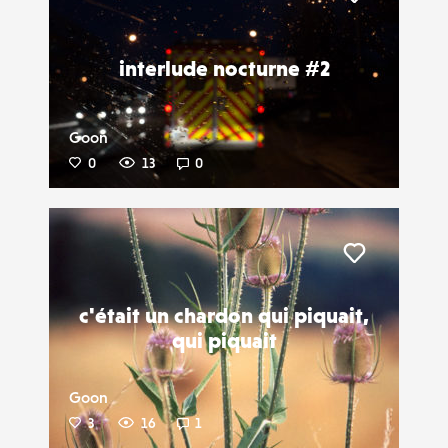
Liker
interlude nocturne #2
Goon
0
13
0
Liker
c'était un chardon qui piquait,
qui piquait
Goon
3
16
1