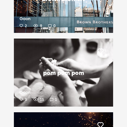
Goon
2
9
0
Liker
pom pom pom
Goon
3
15
1