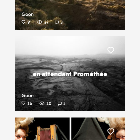
Goon
9
27
3
Liker
en attendant Prométhée
Goon
16
10
5
Liker