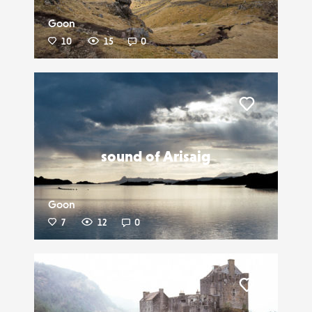
Goon
10
15
0
Liker
sound of Arisaig
Goon
7
12
0
Liker