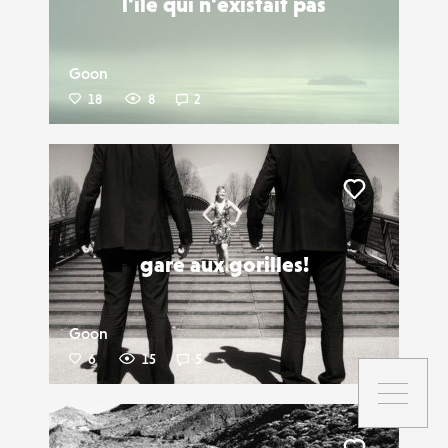
l'île qui n'existait pas
Goon
18
8
2
Liker
gare aux gorilles!
Goon
6
15
5