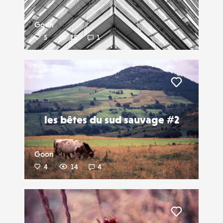
Goon
5
15
1
Liker
les bêtes du sud sauvage #2
Goon
4
14
4
Liker