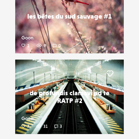
les bêtes du sud sauvage #1
Goon
2
9
0
Liker
de profundis clamavi ad te
RATP #2
Goon
7
31
3