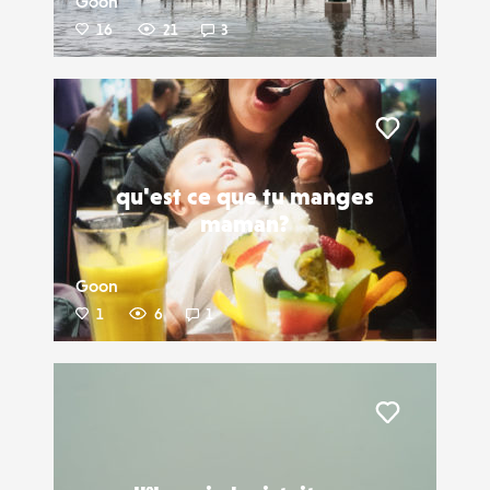
Goon
16
21
3
Liker
qu'est ce que tu manges
maman?
Goon
1
6
1
Liker