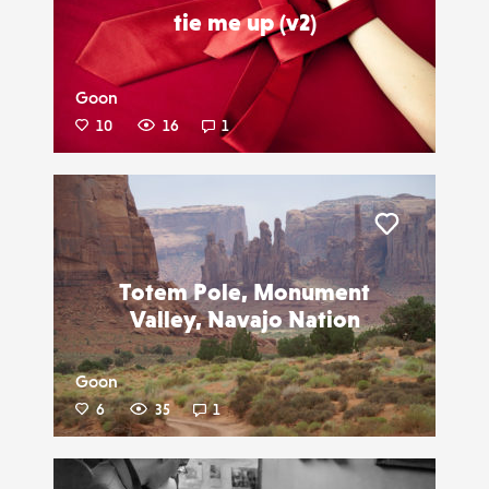
tie me up (v2)
Goon
10
16
1
Liker
Totem Pole, Monument
Valley, Navajo Nation
Goon
6
35
1