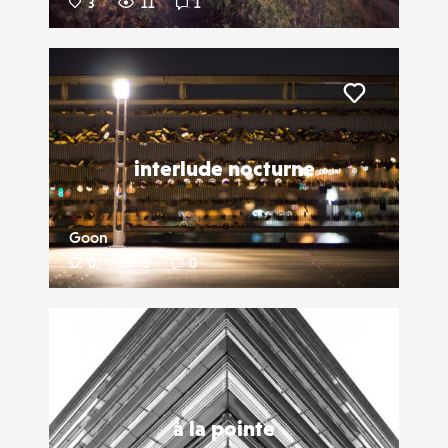
3
11
1
Liker
interlude nocturne
Goon
0
6
0
Liker
à la pointe