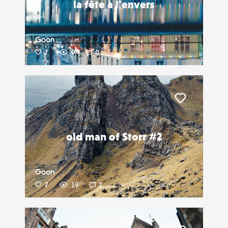
la fête à l'envers
Goon
7
9
0
Liker
old man of Storr #2
Goon
7
19
2