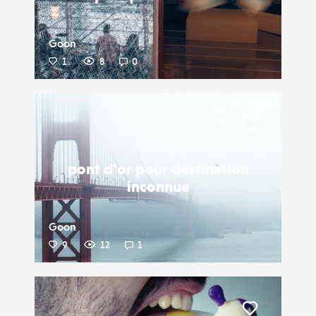
Goon
1
8
0
Liker
pont d'or pour destination
inconnue
Goon
9
12
1
Liker