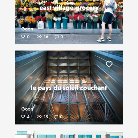
east village grocery
Goon
0
16
0
Liker
le pays du soleil couchant
Goon
4
15
0