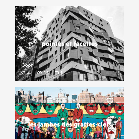
Liker
pointes et facettes
Goon
4
15
1
Liker
les jambes des grattes-ciels