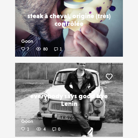
steak à cheval, origine (très)
contrôlée
Goon
7
80
1
Liker
everybody says good bye
Lenin
Goon
1
4
0