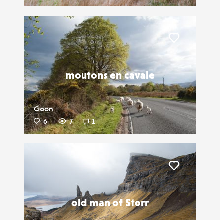
Liker
moutons en cavale
Goon
6
7
1
Liker
old man of Storr