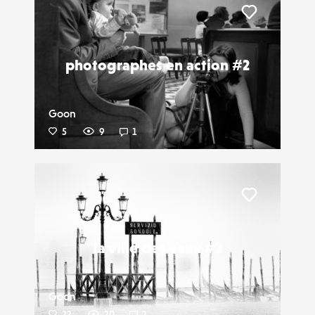
Liker
photographes en action #2
Goon
5
9
1
Liker
la ville des eaux #2
Goon
22
20
2