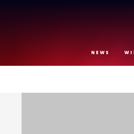
Lense
NEWS
WI