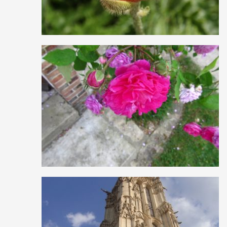
0
14
0
1
12
0