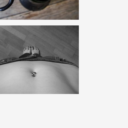
HAUT
DE
PAGE
16
0
12
0