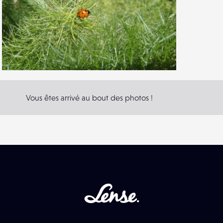
1
13
0
Vous êtes arrivé au bout des photos !
Lense