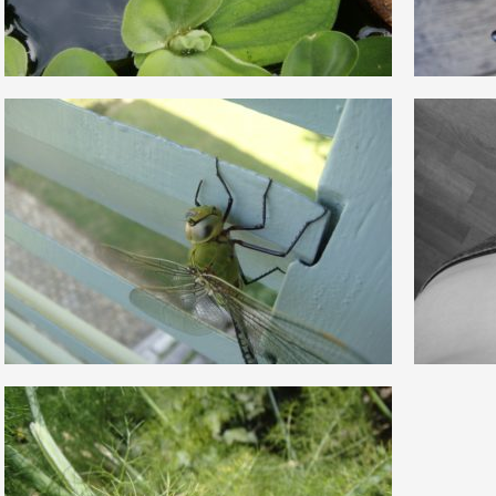
0
2
15
0
0
6
16
0