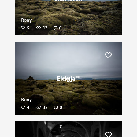
Rony
5
17
0
Liker
Eldgja**
Rony
4
12
0