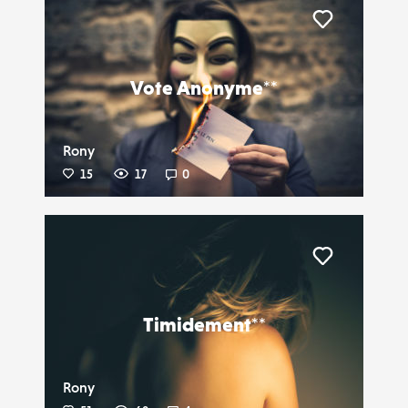
Liker
Vote Anonyme**
Rony
15
17
0
Liker
Timidement**
Rony