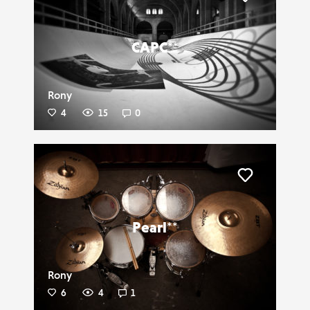
Liker
CAPC**
Rony
4
15
0
Liker
Pearl**
Rony
6
4
1