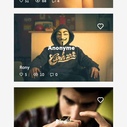
51
68
4
Liker
Anonyme**
Rony
5
10
0
Liker
Bird**