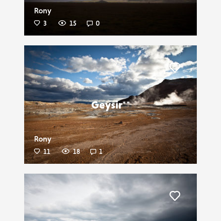
Rony
3
15
0
Liker
Geysir**
Rony
11
18
1
Liker