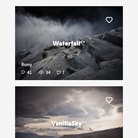
Liker
Waterfall**
Rony
41
34
7
Liker
VanillaSky**