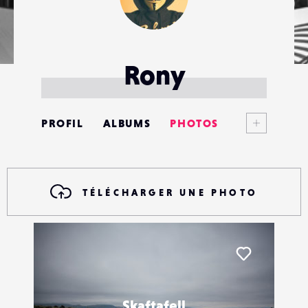
Rony
Voir plus
PROFIL
ALBUMS
PHOTOS
ANNONCES
MATÉRIELS
TÉLÉCHARGER UNE PHOTO
CONTACTS
ÉVÉNEMENTS
Liker
FAVORIS
Skaftafell