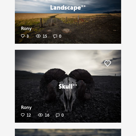
Landscape**
Rony
3
15
0
Liker
Skull**
Rony
12
16
0