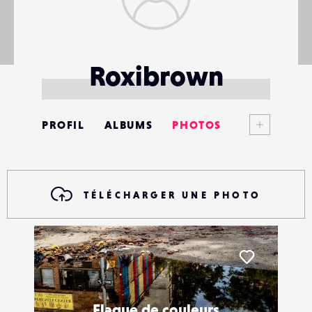
Roxibrown
Voir plus
PROFIL
ALBUMS
PHOTOS
ANNONCES
MATÉRIELS
TÉLÉCHARGER UNE PHOTO
CONTACTS
ÉVÉNEMENTS
Liker
FAVORIS
Flaque de couleurs