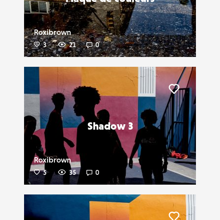
Roxibrown
3
21
0
Liker
Shadow 3
Roxibrown
5
35
0