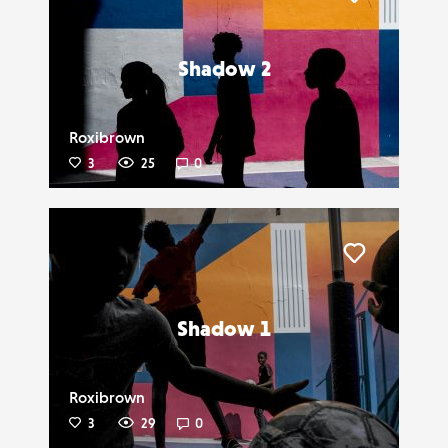
Liker
Shadow 2
Roxibrown
3
25
0
Liker
Shadow 1
Roxibrown
3
29
0