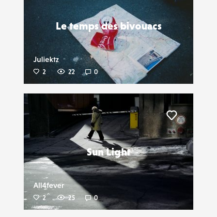
Le temps des bivouacs
Juliektz
2
22
0
Liker
Sun Light
All4fever
2
25
0