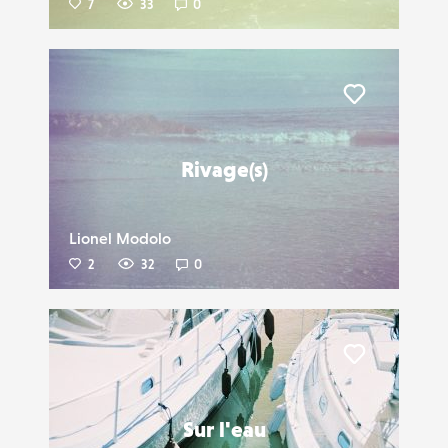
7
33
0
Liker
Rivage(s)
Lionel Modolo
2
32
0
Liker
Sur l'eau