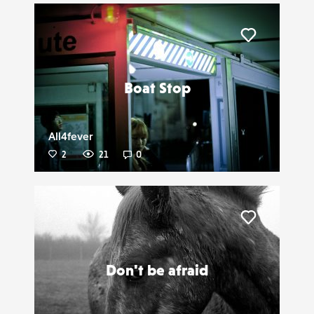
Liker
Boat Stop
All4fever
2
21
0
Liker
Don't be afraid