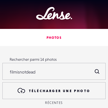
Lense
PHOTOS
Rechercher parmi
14
photos
Rechercher parmi
14
photos
R
TÉLÉCHARGER UNE PHOTO
RÉCENTES