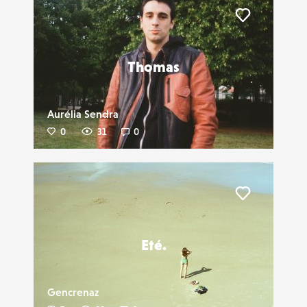
Liker
Thomas
Aurélia Sendra
0
31
0
Liker
Eté.
Gencrenaz