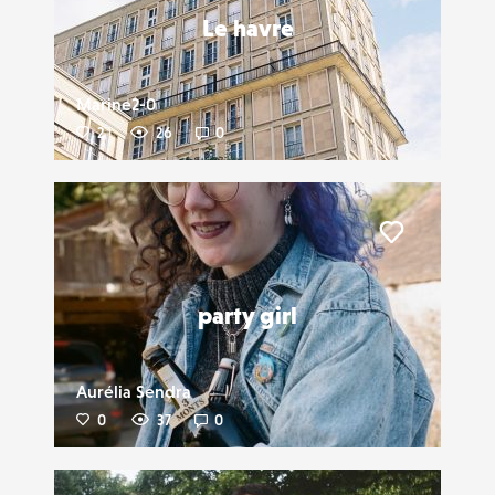
Le havre
Marine2-0
2
26
0
Liker
party girl
Aurélia Sendra
0
37
0