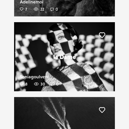
Adelinemoi
7
22
0
Liker
la Dame
Soniagoulvent
8
30
0
Liker