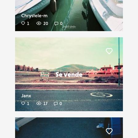
Chrystele-m
1
20
0
Liker
Se vende
Janx
1
17
0
Liker