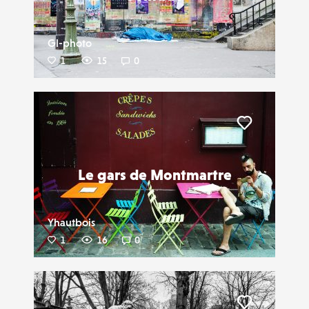
Gl-photo
1
15
0
Liker
Le gars de Montmartre
Yhautbois
1
16
0