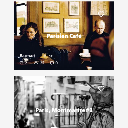
Liker
Parisian Café
Raphart
2
25
0
Liker
Paris, Montmartre#3