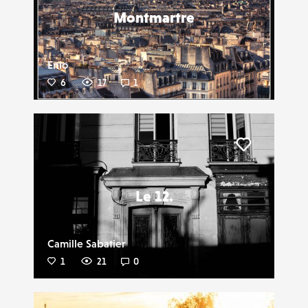
Montmartre
Enio
6
17
1
Liker
Le 12.
Camille Sabatier
1
21
0