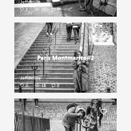
Jeffdelille
2
19
0
Liker
Paris Montmartre#2
Jeffdelille
0
13
0
Liker