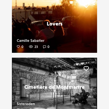
Liker
Lovers
Camille Sabatier
0
23
0
Liker
Cimetière de Montmartre
Sistereden