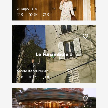
Jmsaponaro
0
34
0
Liker
Le Funambule 1
Nicole Kerouredan
0
23
0
Liker