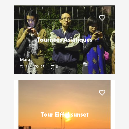
Liker
Touristes Asiatiques
Mara
2
25
0
Liker
Tour Eiffel sunset