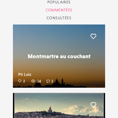
POPULAIRES
COMMENTÉES
CONSULTÉES
Liker
Montmartre au couchant
Pti Loic
2
14
2
Liker