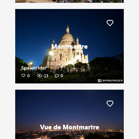
Liker
Montmartre
Spawnrider
0
13
0
Liker
Vue de Montmartre