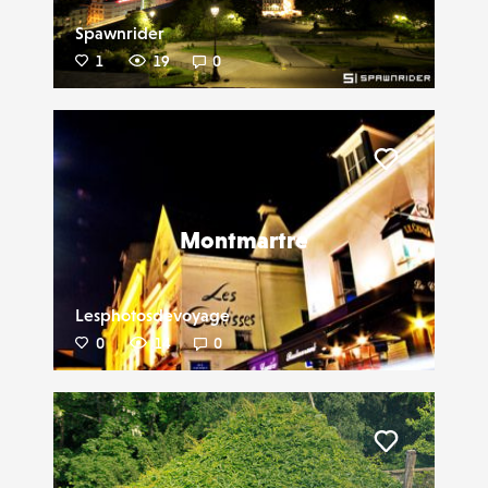
Spawnrider
1
19
0
Liker
Montmartre
Lesphotosdevoyage
0
14
0
Liker