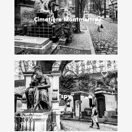
Liker
Cimetière Montmartre
Odeyus
1
21
0
Liker
"spy"
Odeyus
1
25
0