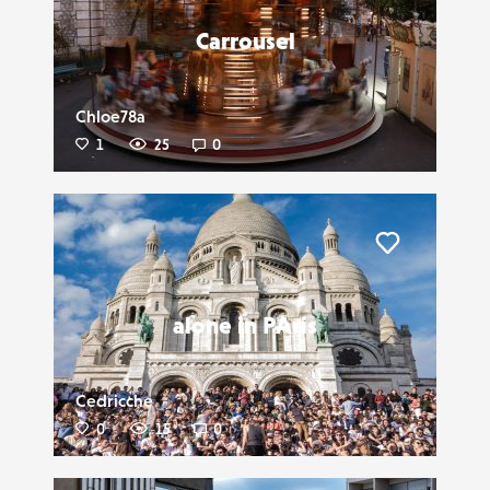
Carrousel
Chloe78a
1
25
0
Liker
alone in PAris
Cedricche
0
15
0