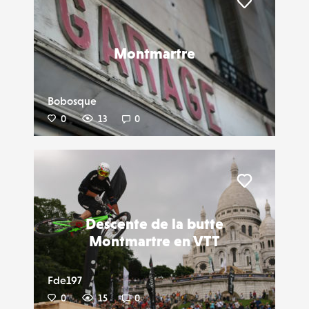
Liker
Montmartre
Bobosque
0
13
0
Liker
Descente de la butte
Montmartre en VTT
Fde197
0
15
0