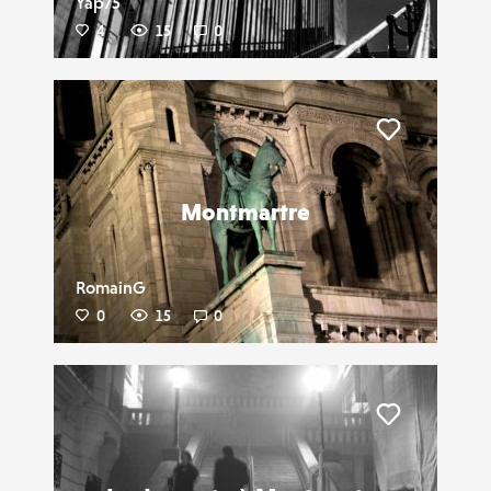
Yap75
4
15
0
Liker
Montmartre
RomainG
0
15
0
Liker