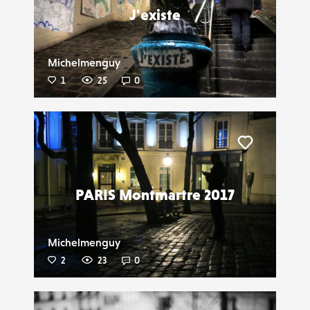
J'existe
Michelmenguy
1
25
0
Liker
PARIS Montmartre 2017
Michelmenguy
2
23
0