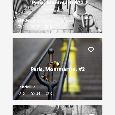
Paris, Montmartre#1
Jeffdelille
0
17
0
Liker
Paris, Montmartre. #2
Jeffdelille
0
14
0