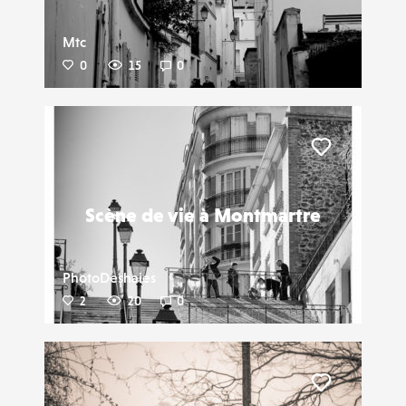
Mtc
0
15
0
Liker
Scène de vie à Montmartre
PhotoDeshaies
2
20
0
Liker