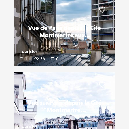
Liker
Vue de Paris depuis la Cité
Montmartre aux...
Touristos
1
36
0
Liker
Vue sur Paris depuis la Cité
"Montmartre...
Touristos