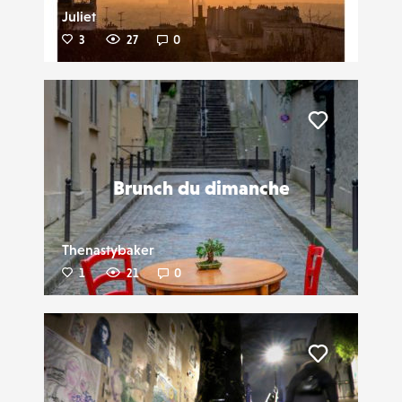
Juliet
3
27
0
Liker
Brunch du dimanche
Thenastybaker
1
21
0
Liker