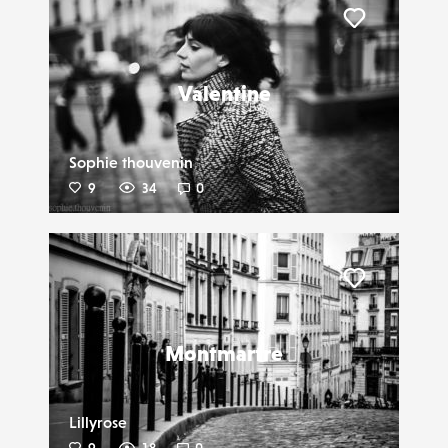
Liker
Valentine
Sophie thouvenin
9
34
0
Liker
Montmartre
Lillyrose