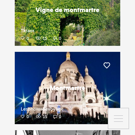
Vigne de montmartre
Tkraos
0
15
0
Liker
Montmartre
Lesphotosdevoyage
0
15
0