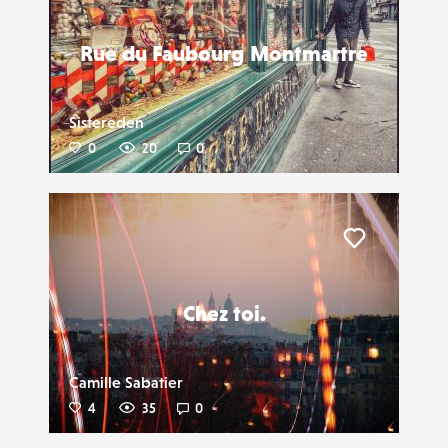
Rue du Faubourg Montmartre
Sistereden
0
20
0
Liker
Chez toi.
Camille Sabatier
4
35
0