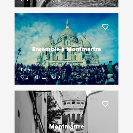
9
18
0
Liker
Ensemble à Montmartre
Tateo
1
11
0
Liker
Montmartre