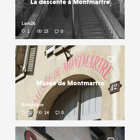
La descente à Montmartre
Lam26
1
15
0
Liker
Musée de Montmartre
Bobosque
0
14
0