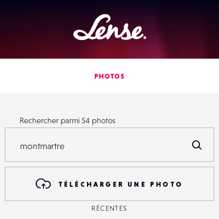
Lense
PHOTOS
Rechercher parmi
54
photos
Rechercher parmi
54
photos
R
TÉLÉCHARGER UNE PHOTO
RÉCENTES