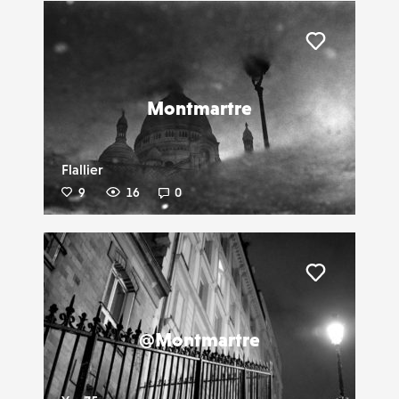
Liker
Montmartre
Flallier
9
16
0
Liker
@Montmartre