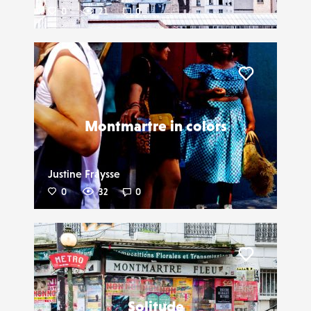
0
21
0
Liker
Montmartre in colors
Justine Fraysse
0
32
0
Liker
Solitude