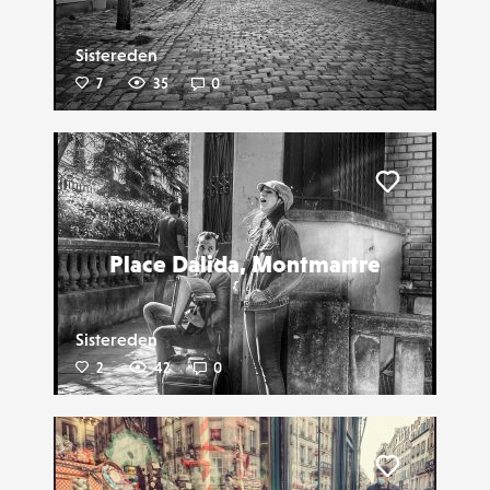
Sistereden
7
35
0
Liker
Place Dalida, Montmartre
Sistereden
2
42
0
Liker