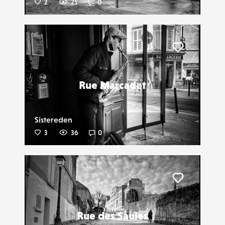
2
25
0
Liker
Rue Marcadet
Sistereden
3
36
0
Liker
Rue des Saules