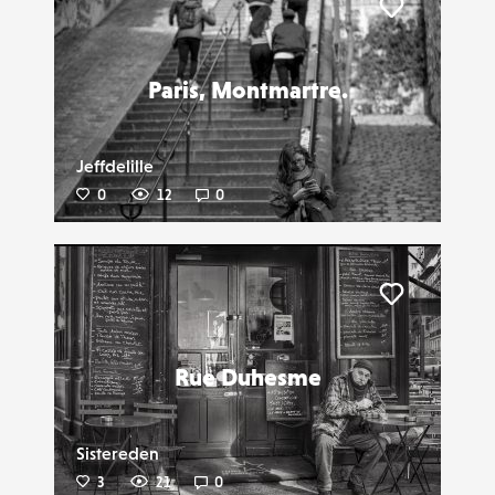
Liker
Paris, Montmartre.
Jeffdelille
0
12
0
Liker
Rue Duhesme
Sistereden
3
21
0