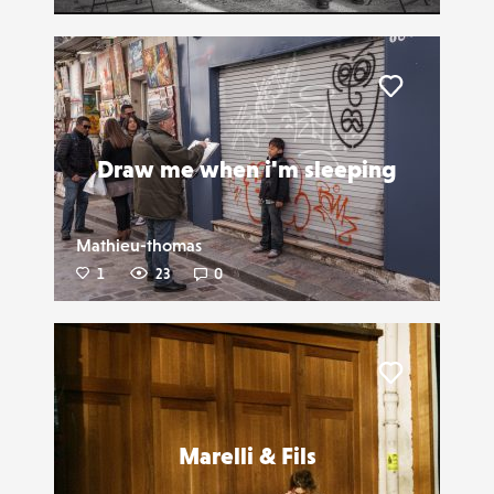
Liker
Draw me when i'm sleeping
Mathieu-thomas
1
23
0
Liker
Marelli & Fils