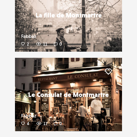
La fille de Montmartre
Fabbaz
2
11
0
Liker
Le Consulat de Montmartre
Fabbaz
4
17
0