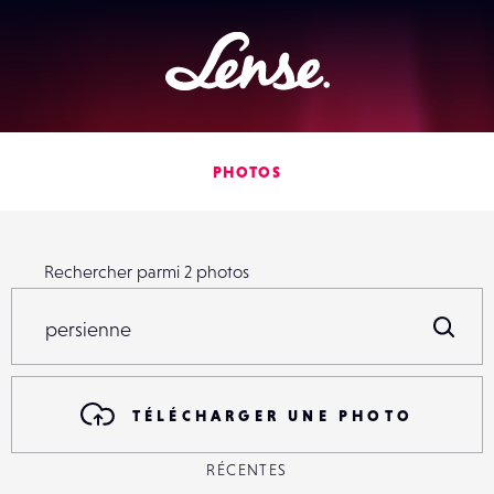
Lense
PHOTOS
Rechercher parmi
2
photos
Rechercher parmi
2
photos
R
TÉLÉCHARGER UNE PHOTO
RÉCENTES