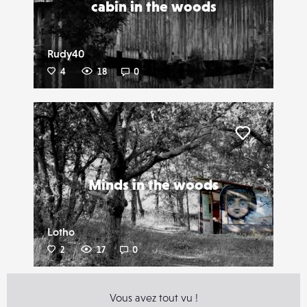
cabin in the woods
Rudy40
4
18
0
Liker
Minds in the woods
Lotho
2
17
0
Vous avez tout vu !