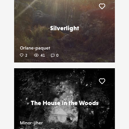
Liker
Silverlight
Orlane-paquet
2
41
0
Liker
The House in the Woods
Minor-jiher