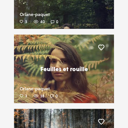
Orlane-paquet
3
40
0
Liker
Feuilles et rouille
Orlane-paquet
3
38
0
Liker