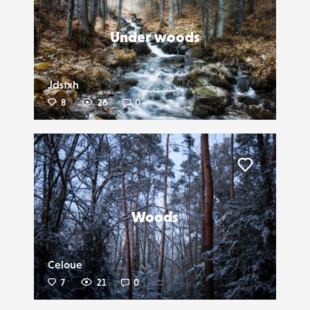
Under woods
Jdstxh
8
26
0
Liker
Woods
Celoue
7
21
0