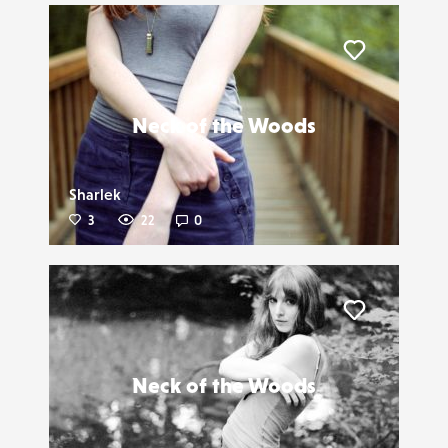
Liker
Neck of the Woods
Sharlek
3
22
0
Liker
Neck of the Woods