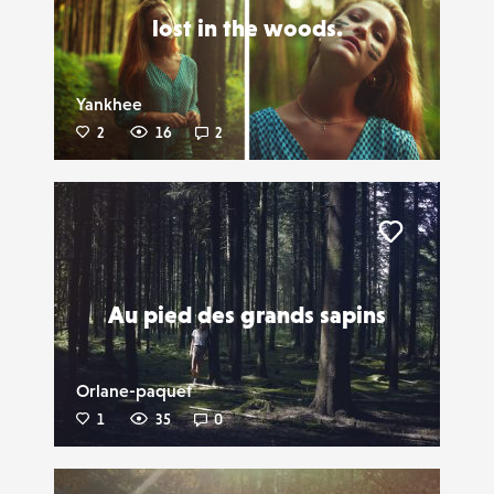
lost in the woods.
Yankhee
2
16
2
Liker
Au pied des grands sapins
Orlane-paquet
1
35
0