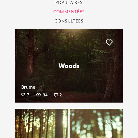
POPULAIRES
COMMENTÉES
CONSULTÉES
Liker
Woods
Brume
7
34
2
Liker