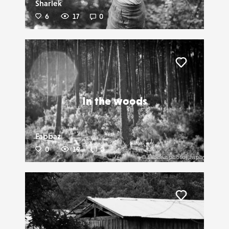
Sharlek
6
17
0
Liker
In the woods
Fabbaz
0
19
0
Liker