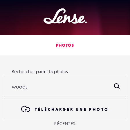
Lense
PHOTOS
Rechercher parmi
15
photos
Rechercher parmi
15
photos
R
TÉLÉCHARGER UNE PHOTO
RÉCENTES