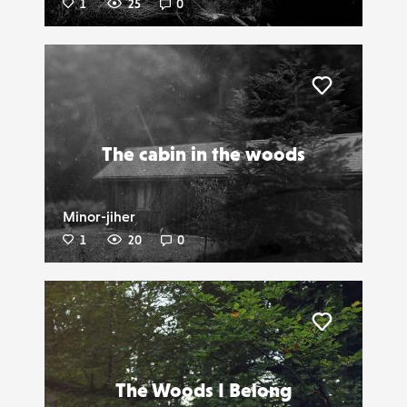
1
25
0
Liker
The cabin in the woods
Minor-jiher
1
20
0
Liker
The Woods I Belong