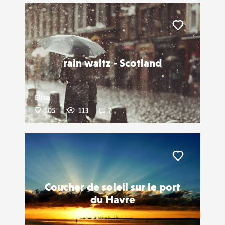
Liker
rain waltz - Scotland
Elise_
105
113
7
Liker
Coucher de soleil sur le port
du Havre