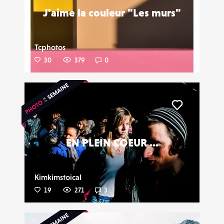
J'aime la couleur "Les murs"
Tcphotos
30
379
0
Liker
EN PLEIN COEUR ...
Kimkimstoical
19
271
3