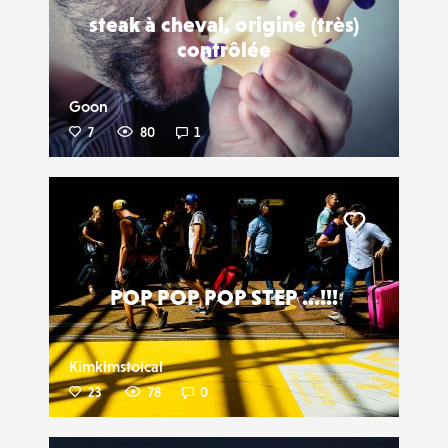
steak à cheval, origine (très)
contrôlée
Goon
7
80
1
Liker
POP POP POP STEP ...!!!
Kimkimstoical
23
78
0