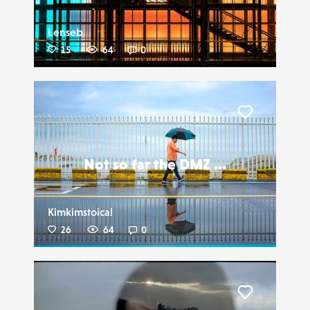
Lenseb
15
64
0
Liker
Not so far the DMZ ...
Kimkimstoical
26
64
0
Liker