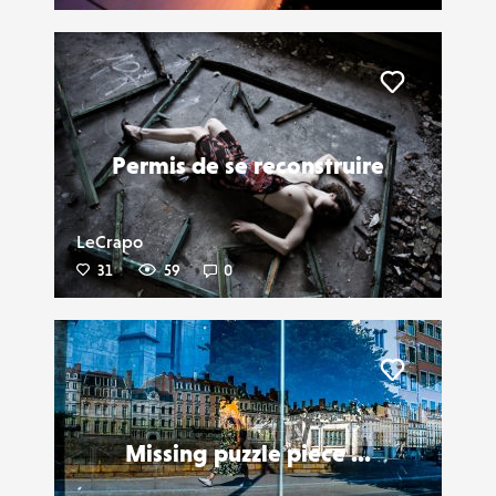
Liker
Permis de se reconstruire
LeCrapo
31
59
0
Liker
Missing puzzle piece ...