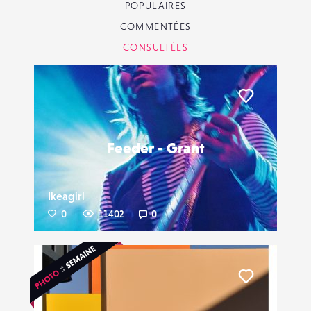
POPULAIRES
COMMENTÉES
CONSULTÉES
Liker
Feeder - Grant
Ikeagirl
0
11402
0
Liker