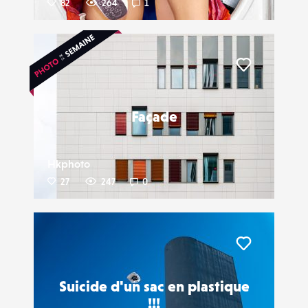
82
264
1
Liker
Façade
Hkphoto
27
247
0
Liker
Suicide d'un sac en plastique
!!!