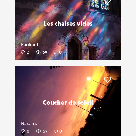
Liker
Les chaises vides
Paulinef
2
59
0
Liker
Coucher de soleil
Nassims
0
59
0