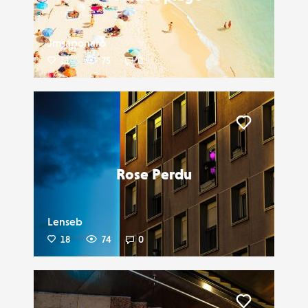
Jmsaponaro
11
75
0
Liker
Rose Perdu
Lenseb
18
74
0