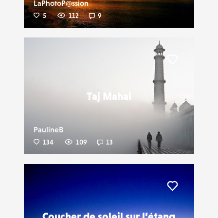
LaPhotoP@ssion
5
112
9
Liker
Taj Mahal
PaulineB
134
109
13
Liker
Coucher de soleil sur l’étang