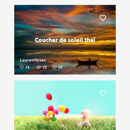
Liker
Coucher de soleil thaï
Laurentlesax
74
72
10
Liker
La baigneuse