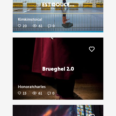
EST DOUCE...
Kimkimstoical
20
61
0
Liker
Brueghel 2.0
Honoratcharles
15
61
0