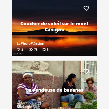
Liker
Coucher de soleil sur le mont
Canigou
LaPhotoP@ssion
3
78
3
Liker
La vendeuse de bananes
Mickagio