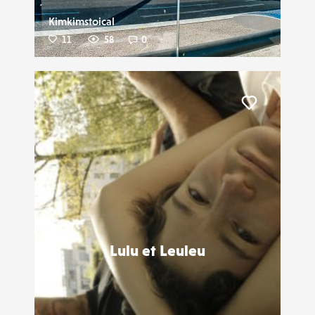
Kimkimstoical
11
58
0
Liker
Lulu et Leuleu