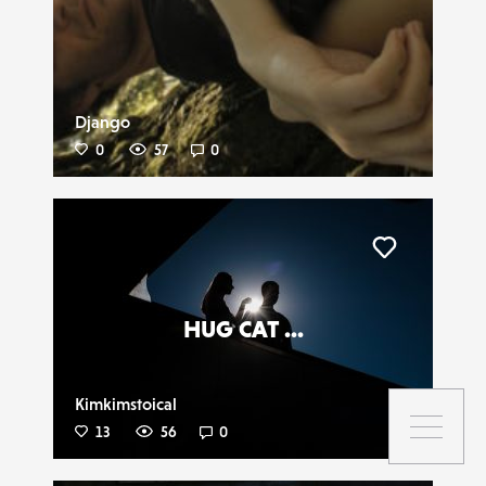
Django
0
57
0
Liker
HUG CAT ...
Kimkimstoical
13
56
0