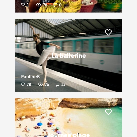
1
78
0
Liker
La ballerine
PaulineB
78
76
15
Liker
Journee plage