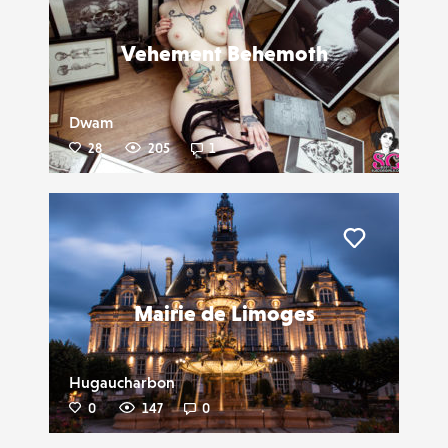
Vehement Behemoth
Dwam
28
205
1
Liker
Mairie de Limoges
Hugaucharbon
0
147
0