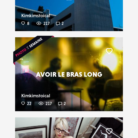
Kimkimstoical
8
217
2
Liker
AVOIR LE BRAS LONG
Kimkimstoical
22
217
2
Liker