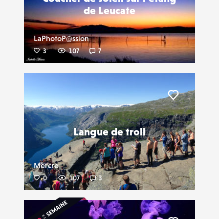
de Leucate
LaPhotoP@ssion
3
107
7
Liker
Langue de troll
Mercre
0
107
3