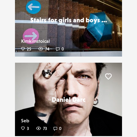
Liker
Stairs for girls and boys ...
Kimkimstoical
25
74
0
Liker
Daniel Darc
Seb
3
73
0