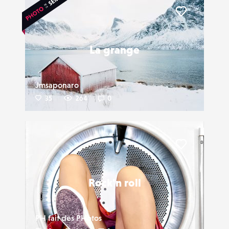
Liker
La grange
Jmsaponaro
35
264
0
Liker
Rock'n roll
PH fait des PHotos