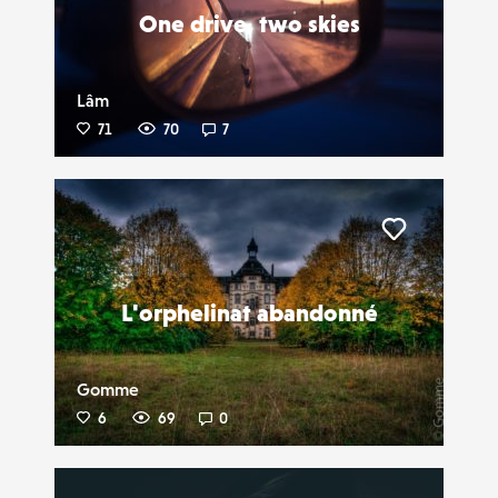
One drive, two skies
Lâm
71
70
7
Liker
L'orphelinat abandonné
Gomme
6
69
0