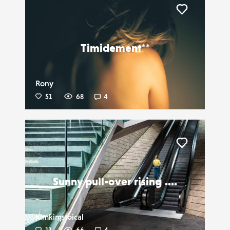
Liker
Timidement**
Rony
51
68
4
Liker
Sunny pull-over rising ....
Kimkimstoical