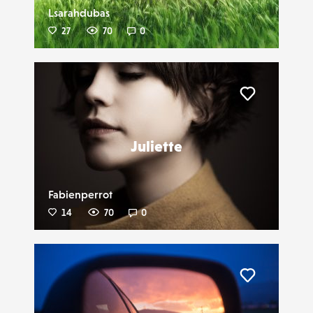
Lsarahdubas
27
70
0
Liker
Juliette
Fabienperrot
14
70
0
Liker