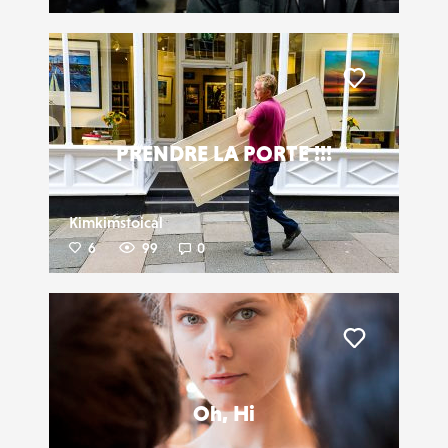
Liker
PRENDRE LA PORTE !!!
Kimkimstoical
6
99
0
Liker
Oh, Hi