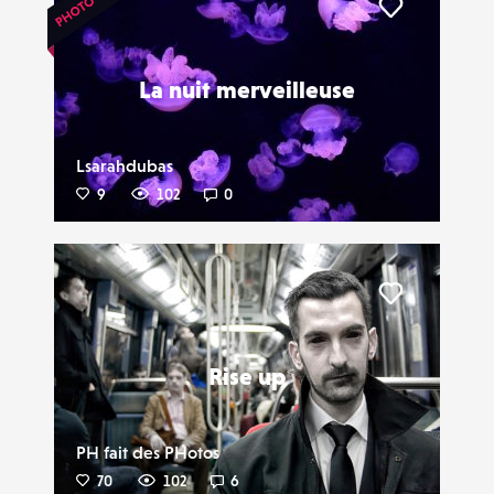
Liker
La nuit merveilleuse
Lsarahdubas
9
102
0
Liker
Rise up
PH fait des PHotos
70
102
6