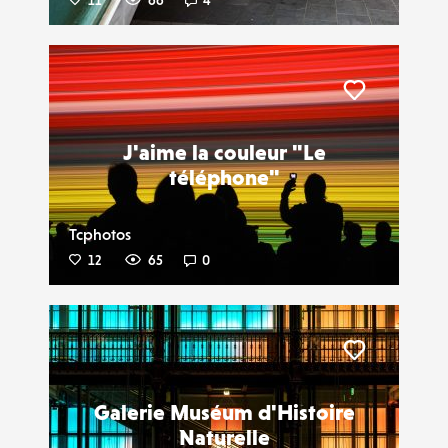
11
66
4
Liker
J'aime la couleur "Le
téléphone"
Tcphotos
12
65
0
Liker
Galerie Muséum d'Histoire
Naturelle