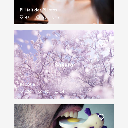
PH fait des PHotos
47
98
7
Liker
Sakura
Kapoue
126
92
14
Liker