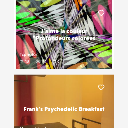
Liker
J'aime la couleur
"Profondeurs colorées
Tcphotos
18
62
2
Liker
Frank's Psychedelic Breakfast