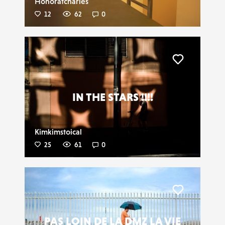
Honoratcharles
12
62
0
Liker
IN THE STARS !!!!
Kimkimstoical
25
61
0
Liker
PAS LOIN DE LA DMZ LA VIE