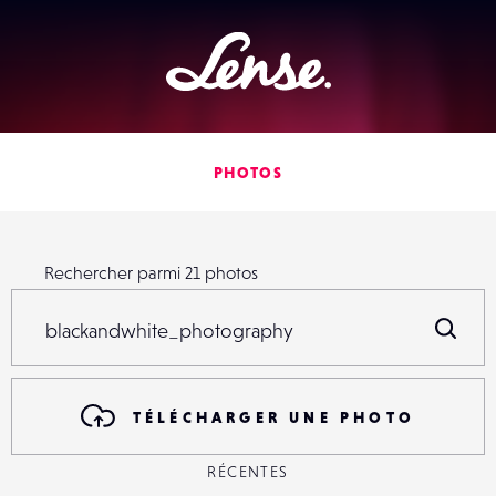
Lense
PHOTOS
Rechercher parmi
21
photos
Rechercher parmi
21
photos
R
TÉLÉCHARGER UNE PHOTO
RÉCENTES