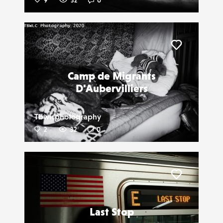
9
32
0
Liker
Camp de Migrants
D'Aubervilliers
Tbwlcphotography
2
32
0
Liker
Last Stop