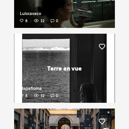
Luiscavaco
8
32
0
Liker
Terre en vue
Napafloma
8
32
0
Liker