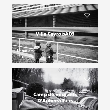
Liker
Villa Cavrois#03
Napafloma
4
35
0
Liker
Camp de migrants
D'Aubervilliers