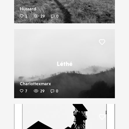
Hussard
1
29
0
Liker
Léthé
Charlottexmarx
7
29
0
Liker