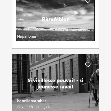
Liker
FièreAlbion
Napafloma
3
30
0
Liker
Si vieillesse pouvait - si
jeunesse savait
Isabellebarruhet
2
30
0