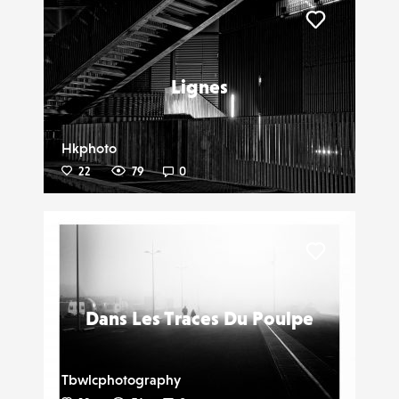
Liker
Lignes
Hkphoto
22
79
0
Liker
Dans Les Traces Du Poulpe
Tbwlcphotography