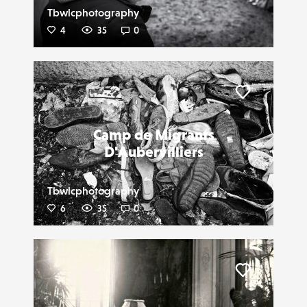
Tbwlcphotography
4
35
0
Liker
Camp de Migrants
D'Aubervilliers
Tbwlcphotography
6
35
0
Liker