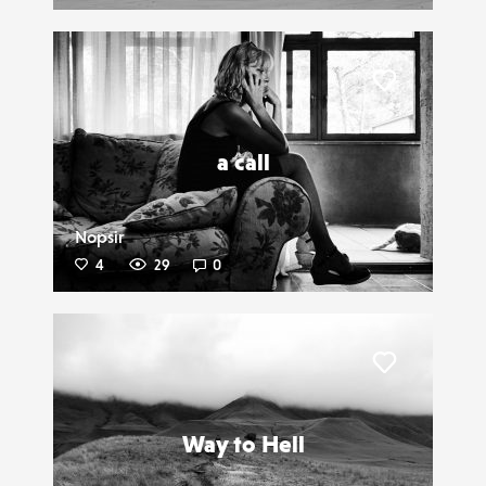
Liker
a call
Nopsir
4
29
0
Liker
Way to Hell