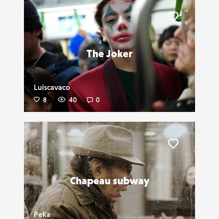
Liker
The Joker
Luiscavaco
8
40
0
Liker
Chapeau subway
Peka