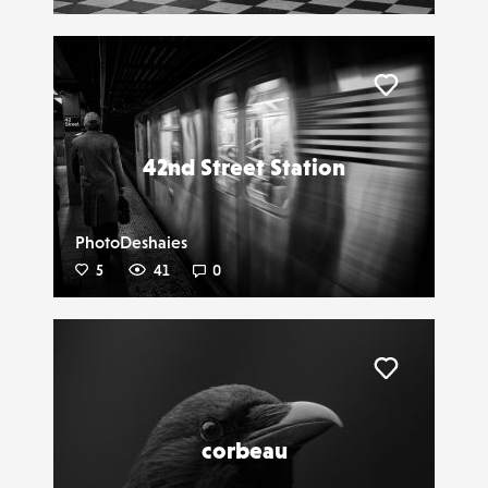
Liker
42nd Street Station
PhotoDeshaies
5
41
0
Liker
corbeau