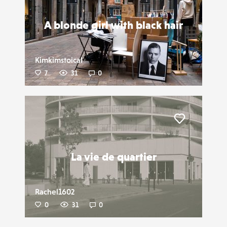
A blonde girl with black hair
Kimkimstoical
7
31
0
Liker
La vie de quartier
Rachel1602
0
31
0