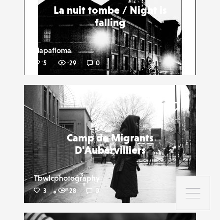
La nuit tombe / Night is
falling
Napafloma
5
29
0
Liker
Camp de Migrants
D'Aubervilliers
Tbwlcphotography
3
28
0