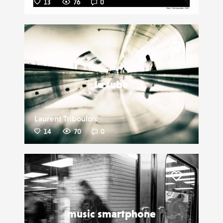
13
76
0
Liker
le tube
Laurent Triboulois
14
70
0
Liker
music smartphone