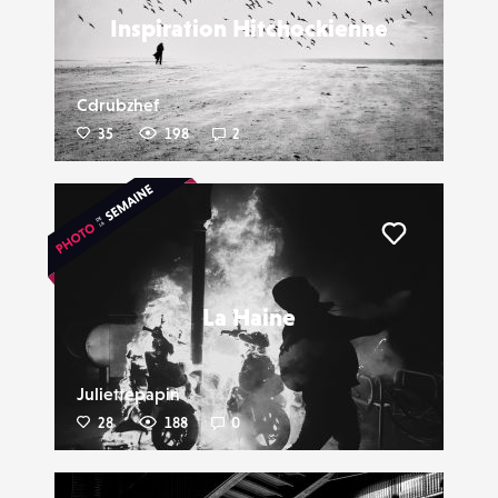
Inspiration Hitchockienne
Cdrubzhef
35
198
2
Liker
La Haine
Juliettepapin
28
188
0