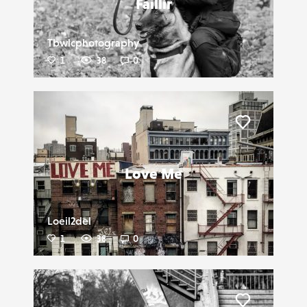
Faillir
Tbwlcphotography
1
38
0
Liker
Love Me
Loeil2del
1
38
0