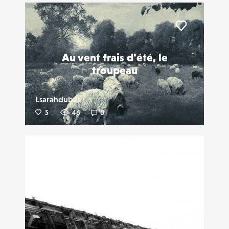
Liker
Au vent frais d'été, le
troupeau
Lsarahdubas
5
46
0
Liker
Urban pattern