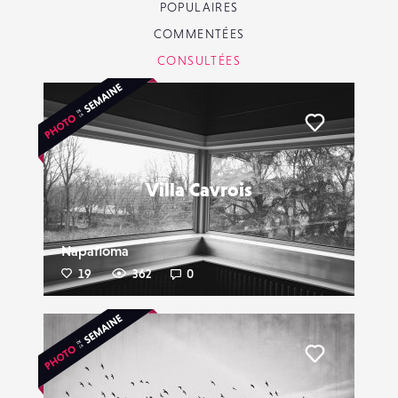
POPULAIRES
COMMENTÉES
CONSULTÉES
Liker
Villa Cavrois
Napafloma
19
362
0
Liker