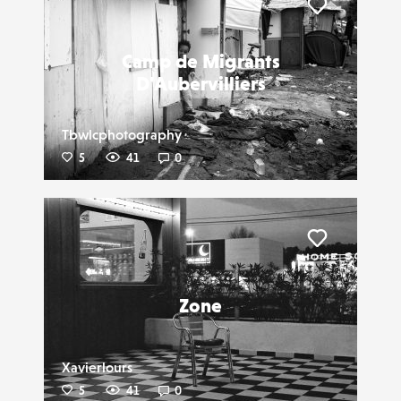
Liker
Camp de Migrants
D'Aubervilliers
Tbwlcphotography
5
41
0
Liker
Zone
Xavierlours
5
41
0