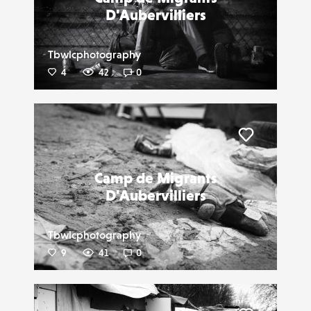
D'Aubervilliers
Tbwlcphotography
4
42
0
Liker
Camp de Migrants
D'Aubervilliers
Tbwlcphotography
9
41
0