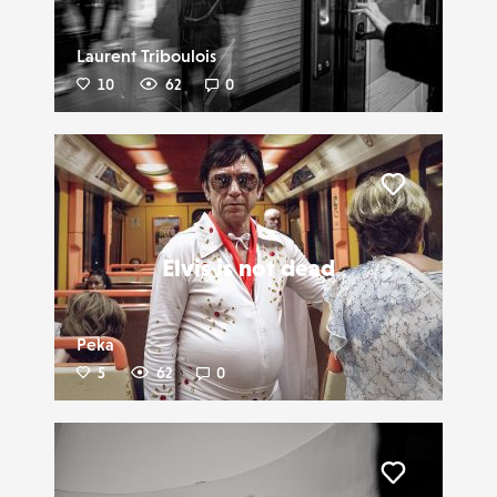
Laurent Triboulois
10
62
0
Liker
Elvis is not dead
Peka
5
62
0
Liker