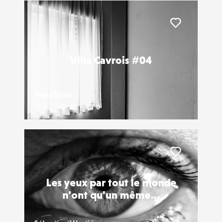
Liker
Villa Cavrois #04
Napafloma
8
31
0
Liker
Les yeux par tout le monde
n'ont qu'un même...