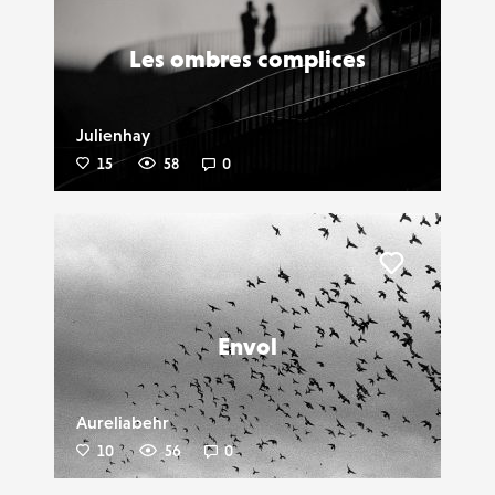
Les ombres complices
Julienhay
15
58
0
Liker
Envol
Aureliabehr
10
56
0