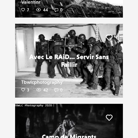
Valentinr
7
44
0
Liker
Avec Le RAiD... Servir Sans
Faillir
Tbwlcphotography
3
42
0
Liker
Camp de Migrants