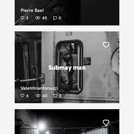
Pierre Bael
3
40
0
Liker
Submay man
Valentinantonucci
6
40
0
Liker