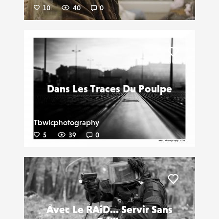
10
40
0
Liker
Dans Les Traces Du Poulpe
Tbwlcphotography
5
39
0
Liker
Avec Le RAiD... Servir Sans