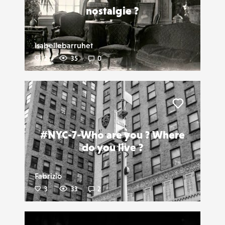
nostalgie ?
Isabellebarruhet
2
35
0
Liker
#NYC-7-Who are you ? Where
do you live ?
Fabrizio
3
33
2