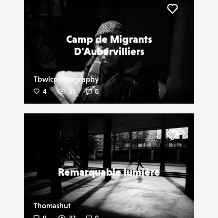
Liker
Camp de Migrants
D'Aubervilliers
Tbwlcphotography
4
33
0
Liker
Remarquable lumière
Thomashut