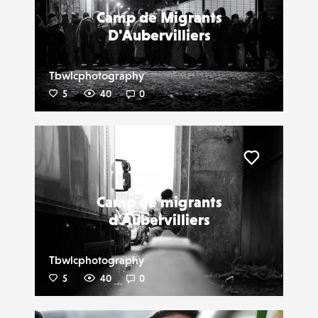
Camp de Migrants
D'Aubervilliers
Tbwlcphotography
5
40
0
Liker
Camp de migrants
d'Aubervilliers
Tbwlcphotography
5
40
0