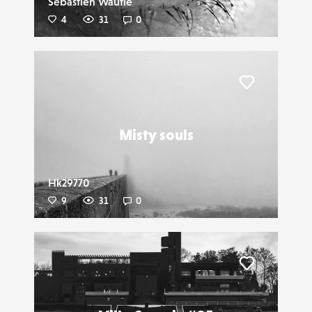
Sébastien Wautié
4
31
0
Liker
Misty souls
Hk29770
9
31
0
Liker