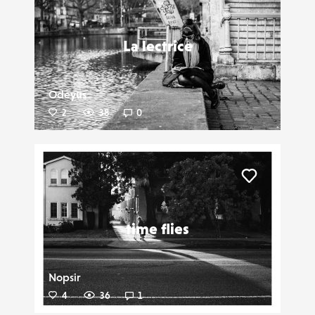
Liker
La lectrice
Odeyus
2
38
0
Liker
time flies
Nopsir
4
36
1