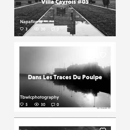
Villa Cavrois #05
Napafloma
3
30
0
Liker
Dans Les Traces Du Poulpe
Tbwlcphotography
5
30
0