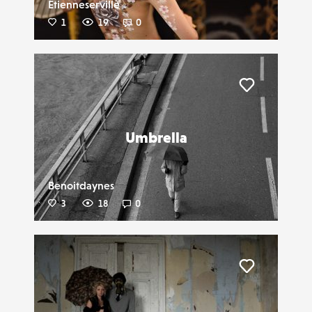
Etienneserville
1
19
0
Liker
Umbrella
Benoitdaynes
3
18
0
Liker