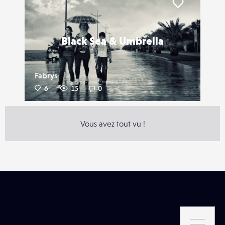
Liker
Black Sea & Umbrella
Fabrys
6
15
0
Vous avez tout vu !