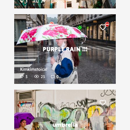
3
29
0
Liker
PURPLE RAIN !!!
Kimkimstoical
5
25
0
Liker
umbrella