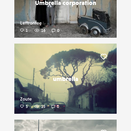
Umbrella corporation
Leffrontee
1
16
0
Liker
umbrella
Zoute
5
15
0