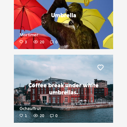
Umbrella
Mortimer
3
20
0
Liker
Coffee break under white
umbrellas.
Gchauffrut
1
20
0