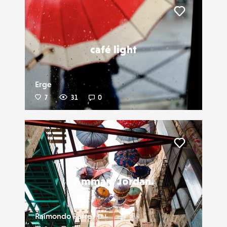
Liker
café light
Erge
7
31
0
Liker
Amman, Jordan.
Raimondo Forte