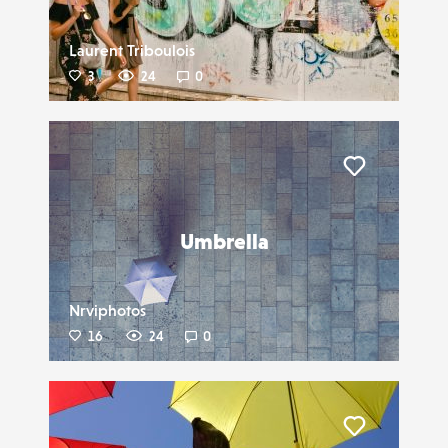
Laurent Triboulois
3
24
0
Liker
Umbrella
Nrviphotos
16
24
0
Liker