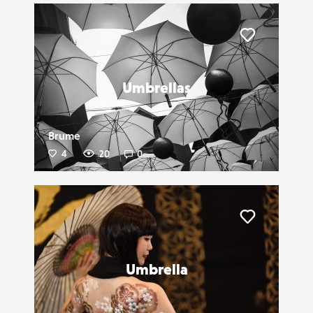
Liker
Umbrellas
Brume
4
20
0
Liker
Umbrella