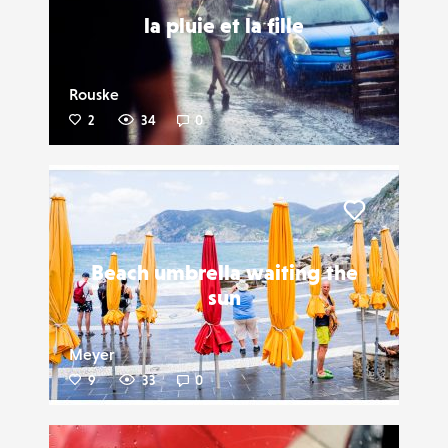
la pluie et la fille
Rouske
2
34
0
Liker
Beach umbrella waiting the
sun
Meyer
9
33
0