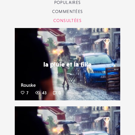
POPULAIRES
COMMENTÉES
CONSULTÉES
Liker
la pluie et la fille
Rouske
7
43
0
Liker