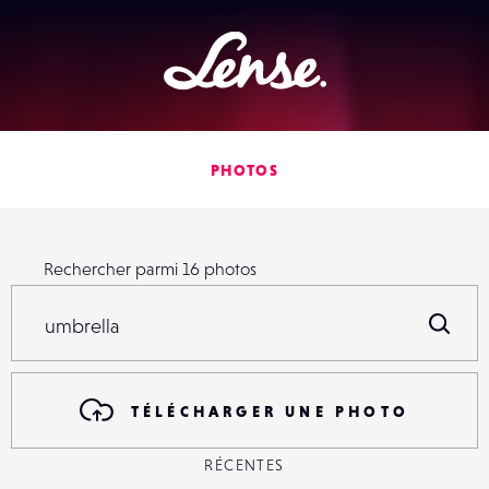
Lense
PHOTOS
Rechercher parmi
16
photos
Rechercher parmi
16
photos
R
TÉLÉCHARGER UNE PHOTO
RÉCENTES