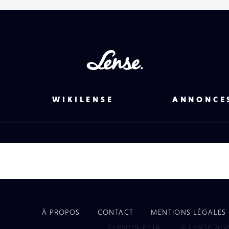
Lense
WIKILENSE
ANNONCE
À PROPOS
CONTACT
MENTIONS LÉGALES
EYE
VERSION BÊTA
© LENSE 202