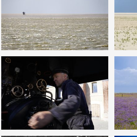
2
2
35
0
1
1
16
0