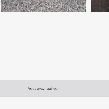
0
0
36
0
Vous avez tout vu !