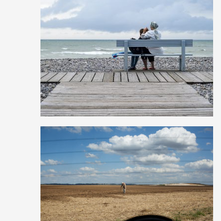
1
47
0