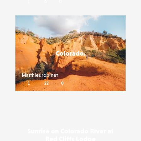
1
6
0
Liker
Colorado.
Matthieurobinet
1
22
0
Liker
Sunrise on Colorado River at
Red Cliffs Lodge