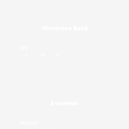
Liker
Horseshoe Bend
M!K
1
19
0
Liker
3 couleurs
Atmedef