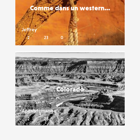
Comme dans un western…
Jeffrey
2
23
0
Liker
Colorado
Apetitdemange
2
18
0