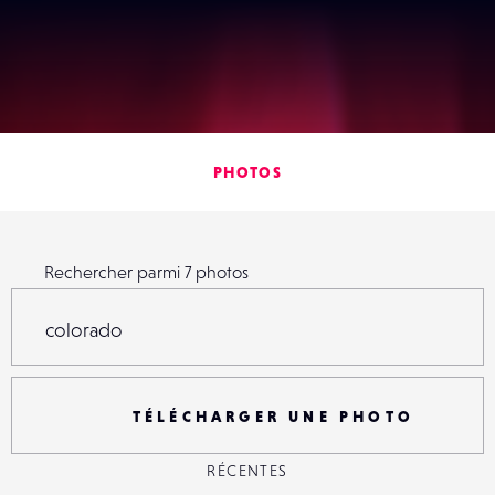
Lense
PHOTOS
Rechercher parmi
7
photos
Rechercher parmi
7
photos
R
TÉLÉCHARGER UNE PHOTO
RÉCENTES