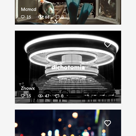
Mcmcd
15
68
0
Liker
dichotomia
Znowx
15
47
0
Liker