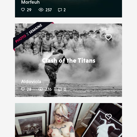
Morfeuh
29
257
2
Liker
Clash of the Titans
Aldoviola
28
276
0
Liker