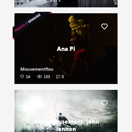
17
37
2
Liker
Ana Pi
Mouvementflou
16
153
0
Liker
Affectueusement. john
lennon