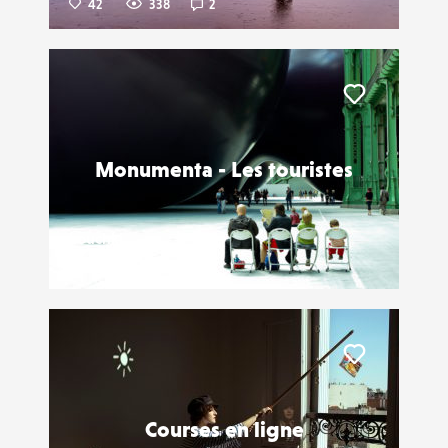
42
338
2
Liker
Monumenta - Les touristes
Louchki
40
51
1
Liker
Courses en ligne