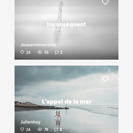
Liker
Inconséquent
Joseantoinecosta
26
56
1
Liker
L'appel de la mer
Julienhay
26
78
0