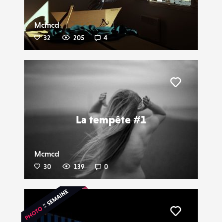
Mcmcd
32
205
4
Liker
La tempête #1
Mcmcd
30
139
0
Liker