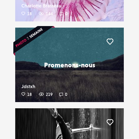
Charlotte Brasseau
18
144
0
Liker
Promenons-nous
Jdstxh
18
219
0
Liker