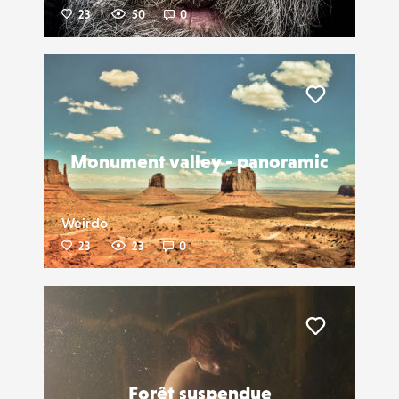
23
50
0
Liker
Monument valley - panoramic
Weirdo
23
23
0
Liker
Forêt suspendue