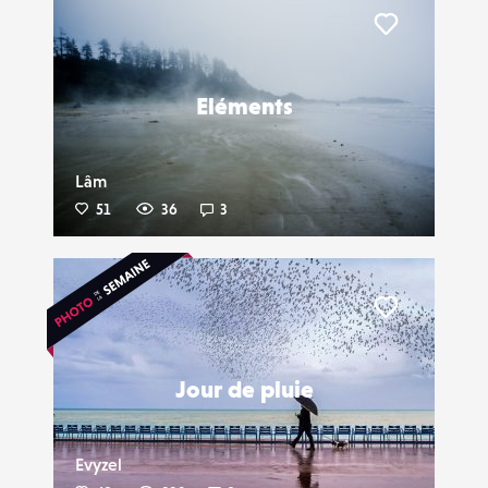
Liker
Eléments
Lâm
51
36
3
Liker
Jour de pluie
Evyzel