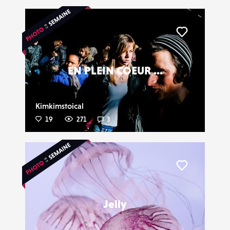
Liker
EN PLEIN COEUR ...
Kimkimstoical
19
271
3
Liker
Jelly