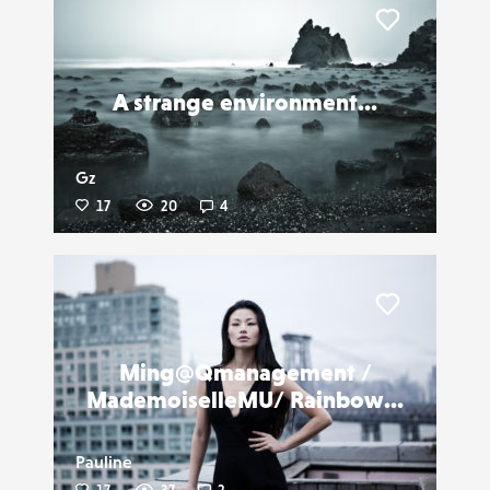
Liker
A strange environment...
Gz
17
20
4
Liker
Ming@Qmanagement /
MademoiselleMU/ Rainbow...
Pauline