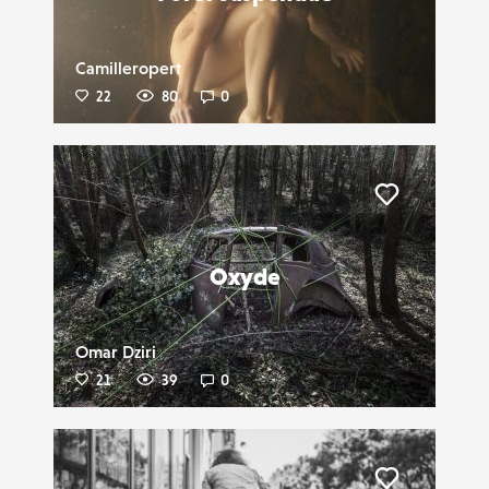
Camilleropert
22
80
0
Liker
Oxyde
Omar Dziri
21
39
0