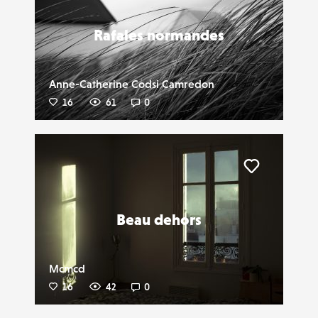
Rafales normandes
Anne-Catherine Codsi Camredon
16
61
0
Liker
Beau dehors
Mcmcd
16
42
0