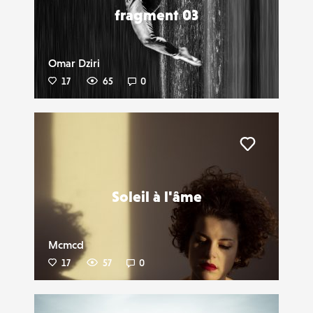
fragment 03
Omar Dziri
17
65
0
Liker
Soleil à l'âme
Mcmcd
17
57
0