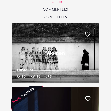
POPULAIRES
COMMENTÉES
CONSULTÉES
Liker
Women
Olivier M
80
85
3
Liker