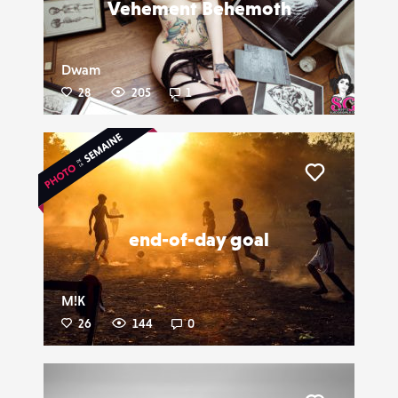
Vehement Behemoth
Dwam
28
205
1
Liker
end-of-day goal
M!K
26
144
0