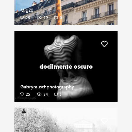
Mig20
25
29
0
Liker
docilmente oscuro
Gabryrauschphotography
25
34
5
Liker