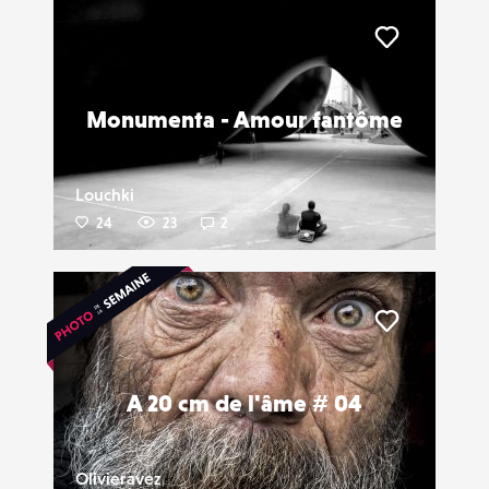
Liker
Monumenta - Amour fantôme
Louchki
24
23
2
Liker
A 20 cm de l'âme # 04
Olivieravez