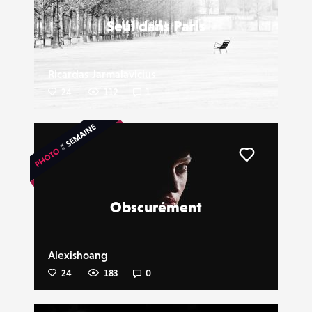
Seul dans Paris
Ricardas Jarmalavicius
24
112
1
Liker
Obscurément
Alexishoang
24
183
0