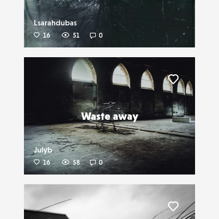
Lsarahdubas
16
51
0
Liker
Waste away
Julyb
16
58
0
Liker