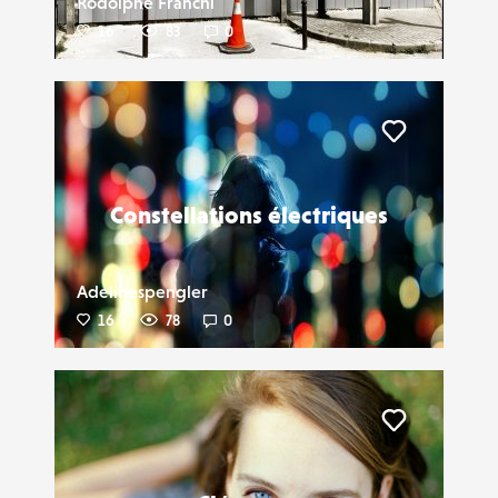
Rodolphe Franchi
16
83
0
Liker
Constellations électriques
Adelinespengler
16
78
0
Liker