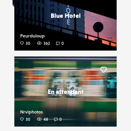
Blue Hotel
Peurduloup
30
362
0
Liker
En attendant
Nrviphotos
30
48
0