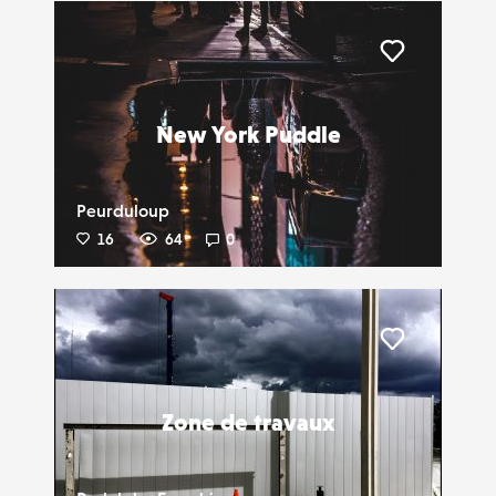
Liker
New York Puddle
Peurduloup
16
64
0
Liker
Zone de travaux