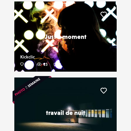
Liker
Just a moment
Kickclic
30
25
2
Liker
travail de nuit