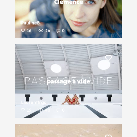
Clémence
PaulineB
16
26
0
Liker
passage à vide
Laurentfrgs
15
40
0