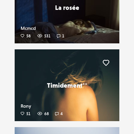
La rosée
Mcmcd
58
531
1
Liker
Timidement**
Rony
51
68
4