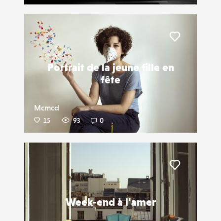
Liker
Portrait de la jeune fille en
fête
Mcmcd
15
93
0
Liker
Week-end à l'amer