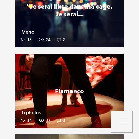
"Je serai libre dans ma cage.
Je serai...
Meno
15
24
2
Liker
Flamenco
Tcphotos
14
27
0