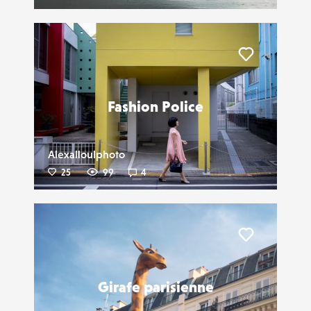
Liker
Fashion Police
Alexalloulphoto
25
99
4
Liker
Girafe parisienne