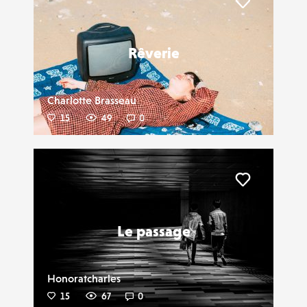
Liker
Rêverie
Charlotte Brasseau
15
49
0
Liker
Le passage
Honoratcharles
15
67
0