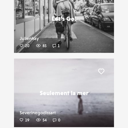
Liker
Let's Go!
Julienhay
20
85
1
Liker
Seulement la mer
Severinegodissart
19
54
0