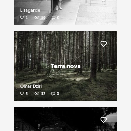
Lisagardel
1
19
0
Liker
Terra nova
Omar Dziri
5
32
0
Liker