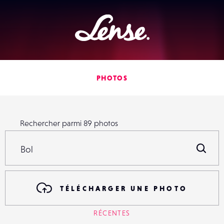
Lense
PHOTOS
Rechercher parmi
89
photos
Rechercher parmi
89
photos
R
TÉLÉCHARGER UNE PHOTO
RÉCENTES