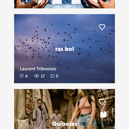
4
25
0
Liker
ras bol
Laurent Triboulois
6
17
0
Liker
Guiboles