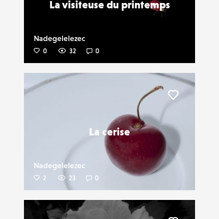
La visiteuse du printemps
Nadegelelezec
0
32
0
Liker
La cerise
Nadegelelezec
2
23
0