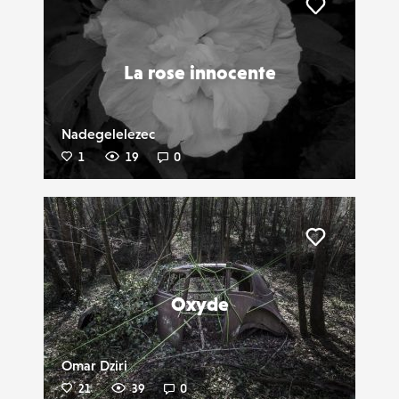
Liker
La rose innocente
Nadegelelezec
1
19
0
Liker
Oxyde
Omar Dziri
21
39
0