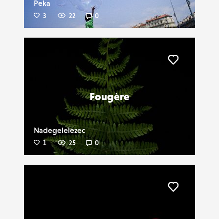
Peka
3
22
0
Liker
Fougère
Nadegelelezec
1
25
0
Liker