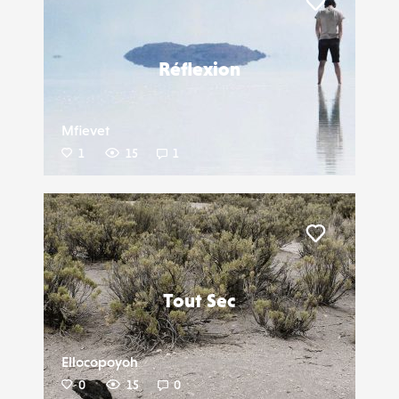
Liker
Réflexion
Mfievet
1
15
1
Liker
Tout Sec
Ellocopoyoh
0
15
0