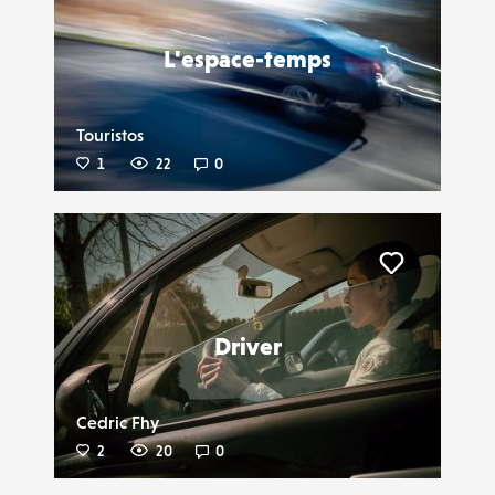
L'espace-temps
Touristos
1
22
0
Liker
Driver
Cedric Fhy
2
20
0