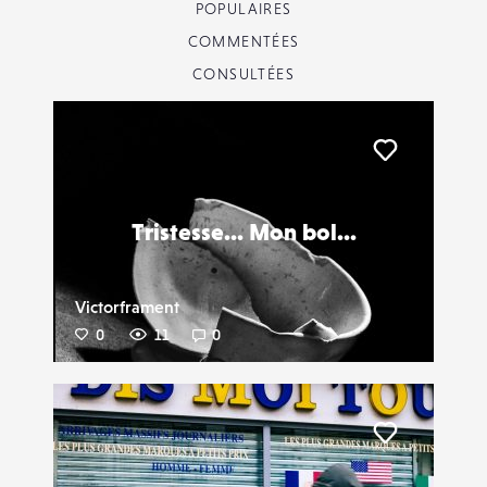
POPULAIRES
COMMENTÉES
CONSULTÉES
Liker
Tristesse... Mon bol...
Victorframent
0
11
0
Liker