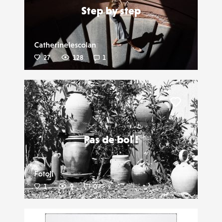
Step by step
Catherinelescolan
27
128
1
Liker
Pas de bol !
Fotoli
1
9
0