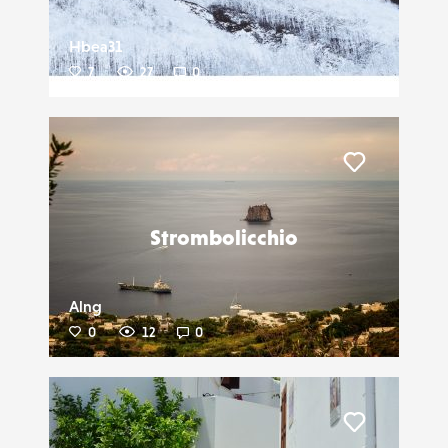
Hbea31
7
27
0
Liker
Strombolicchio
Alng
0
12
0
Liker