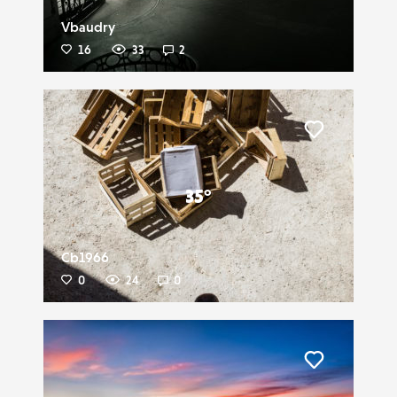
Vbaudry
16
33
2
Liker
35°
Cb1966
0
24
0
Liker