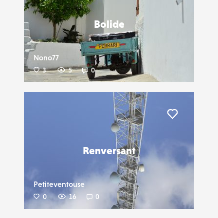
Bolide
Nono77
3
5
0
Liker
Renversant
Petiteventouse
0
16
0