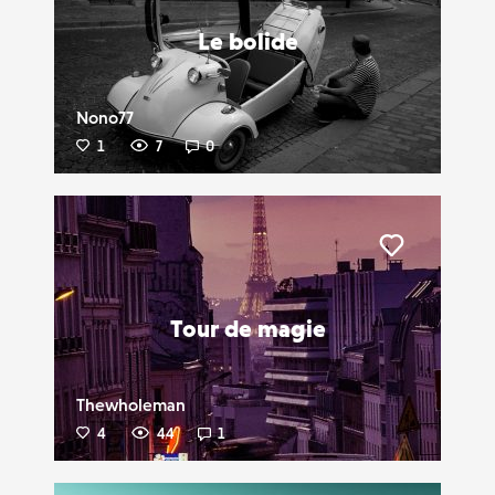
Le bolide
Nono77
1
7
0
Liker
Tour de magie
Thewholeman
4
44
1