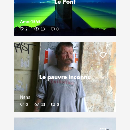
Le Pont
Amor1565
2
13
0
Liker
Le pauvre inconnu
Nans
0
13
0