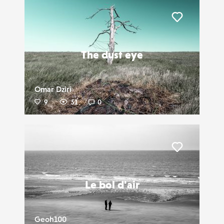
Liker
The dust eye
Omar Dziri
9
51
0
Liker
Le bol d'air
Geoh100