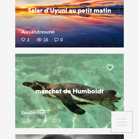
Salar d'Uyuni au petit matin
Alexandresurel
2
15
0
Liker
manchot de Humboldt
Eauderose
1
6
5