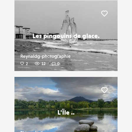
Liker
Les pingouins de glace.
Reynaldg-photographie
2
12
0
Liker
L'Ïle ..