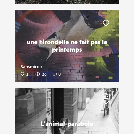
Liker
une hirondelle ne fait pas le
printemps
Sansmiroir
1
26
0
Liker
L'animal-parabole