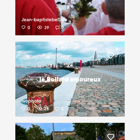
Jean-baptistebellido
0
29
0
Liker
le Bollard amoureux
Ivophoto
0
28
0