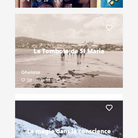
4
18
0
Liker
Le Tombolo de St Marie
Gheloise
10
38
0
Liker
La magie dans la conscience