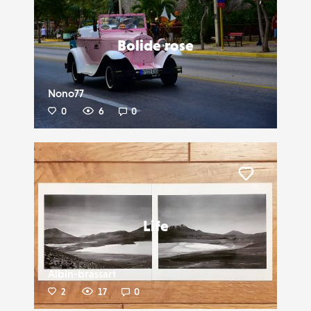
Liker
Bolide rose
Nono77
0
6
0
Liker
Life
Albin-brassart
2
17
0