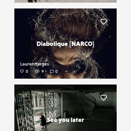
Liker
Diabolique [NARCO]
Laurentfarges
0
9
0
Liker
See you later