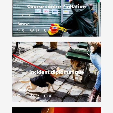
Course contre l'inflation
Amayo
0
27
0
Liker
Incident diplomatique
Amayo
1
52
0