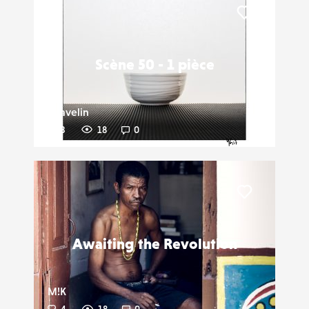
Liker
Scène 50 - 1 pièce
Gravelin
3
18
0
Liker
Awaiting the Revolution
M!K