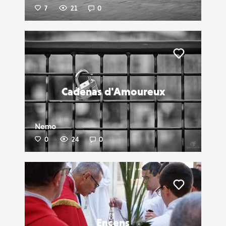
7
21
0
Liker
Cadenas d'Amoureux
Nemo
0
24
0
Liker
Encens