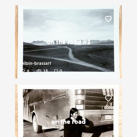
Liker
on the road #2
Albin-brassart
6
18
0
Liker
on the road