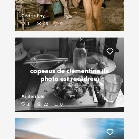
Cedric Fhy
1
13
0
Liker
copeaux de clémentine (la
photo est recadree)
Asliteritole
1
22
0
Liker