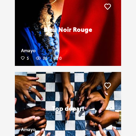
Liker
Bleu Noir Rouge
Amayo
5
36
0
Liker
Top départ
Amayo