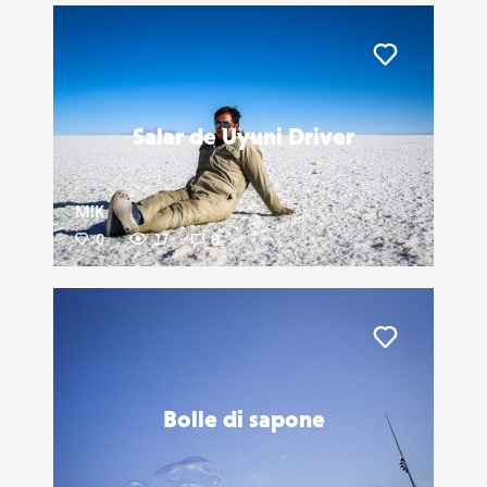
Liker
Salar de Uyuni Driver
M!K
0
17
0
Liker
Bolle di sapone