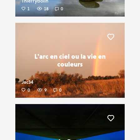
Thierrybolin
1
18
0
Liker
L'arc en ciel ou la vie en
couleurs
Jac34
0
9
0
Liker