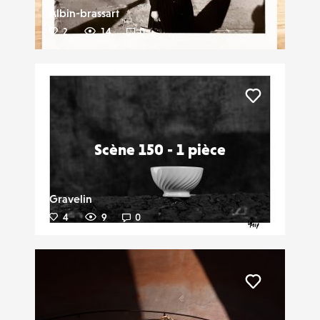
Albin-brassart
2
14
0
Liker
Scène 150 - 1 pièce
Gravelin
4
9
0
Liker