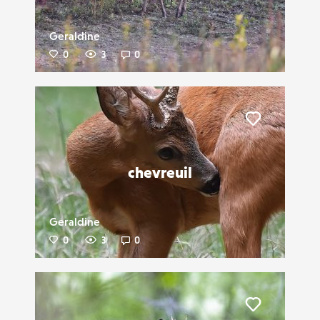
Geraldine
0
3
0
Liker
chevreuil
Geraldine
0
3
0
Liker