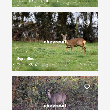
2
5
0
Liker
chevreuil
Geraldine
0
4
0
Liker
chevreuil