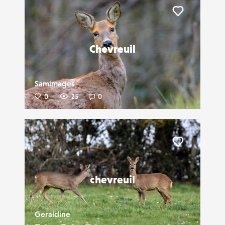
Liker
Chevreuil
Samimages
0
25
0
Liker
chevreuil
Geraldine