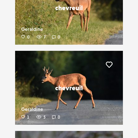
chevreuil
Geraldine
0
7
0
Liker
chevreuil
Geraldine
1
5
0