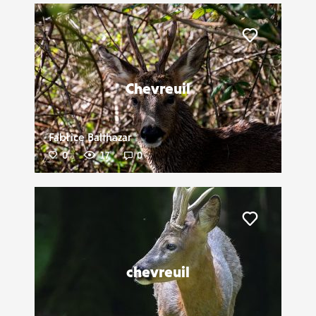
Liker
Chevreuil
Fabrice Balthazar
0
17
0
Liker
chevreuil