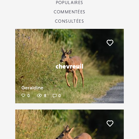
POPULAIRES
COMMENTÉES
CONSULTÉES
Liker
chevreuil
Geraldine
0
8
0
Liker