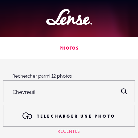
Lense
PHOTOS
Rechercher parmi
12
photos
Rechercher parmi
12
photos
R
TÉLÉCHARGER UNE PHOTO
RÉCENTES