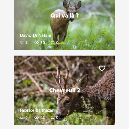
Qui va là ?
David Di Natale
1
30
0
Liker
Chevreuil 2
Fabrice Balthazar
0
13
0