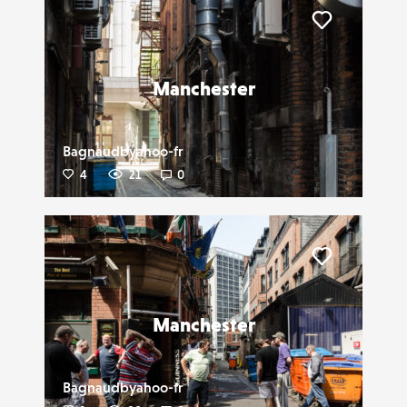
Liker
Manchester
Bagnaudbyahoo-fr
4
21
0
Liker
Manchester
Bagnaudbyahoo-fr