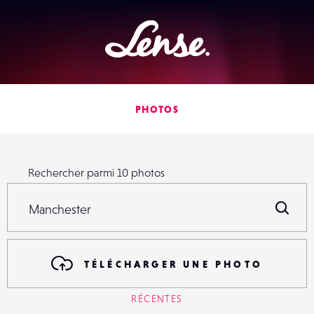
Lense
PHOTOS
Rechercher parmi
10
photos
Rechercher parmi
10
photos
R
TÉLÉCHARGER UNE PHOTO
RÉCENTES