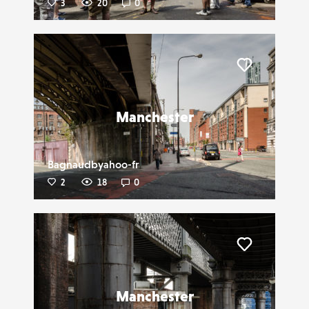
3
20
0
Liker
Manchester
Bagnaudbyahoo-fr
2
18
0
Liker
Manchester