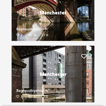
Manchester
Bagnaudbyahoo-fr
2
36
0
Liker
Manchester
Bagnaudbyahoo-fr
3
32
0