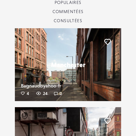
POPULAIRES
COMMENTÉES
CONSULTÉES
Liker
Manchester
Bagnaudbyahoo-fr
4
24
0
Liker