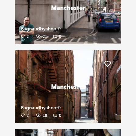
Manchester
Bagnaudbyahoo-fr
2
21
0
Liker
Manchester
Bagnaudbyahoo-fr
2
18
0