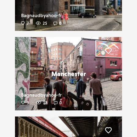
Bagnaudbyahoo-fr
7
25
0
Liker
Manchester
Bagnaudbyahoo-fr
3
18
0
Liker