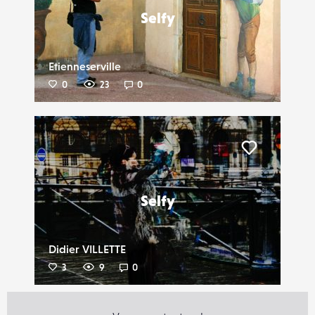
Selfy
Etienneserville
0
23
0
Liker
Selfy
Didier VILLETTE
3
9
0