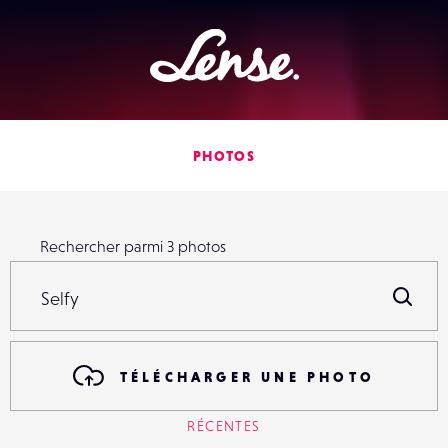
Lense
PHOTOS
Rechercher parmi
3
photos
Rechercher parmi
3
photos
R
TÉLÉCHARGER UNE PHOTO
RÉCENTES