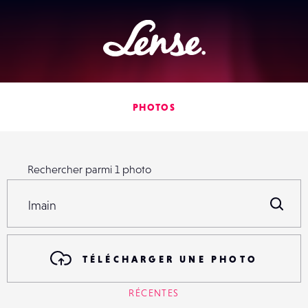
Lense
PHOTOS
Rechercher parmi
1
photo
Rechercher parmi
1
photo
R
TÉLÉCHARGER UNE PHOTO
RÉCENTES