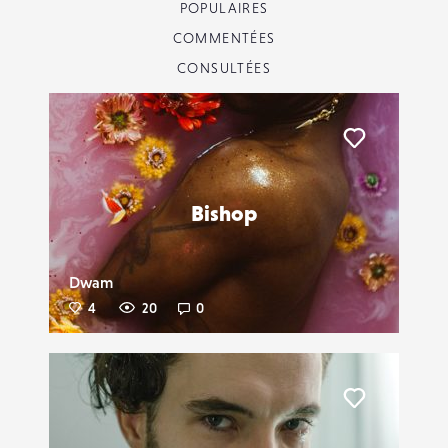
POPULAIRES
COMMENTÉES
CONSULTÉES
Liker
Bishop
Dwam
4
20
0
Liker