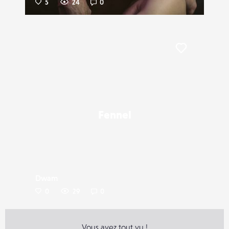
5
24
0
Liker
Fennel
Dwam
0
29
0
Vous avez tout vu !