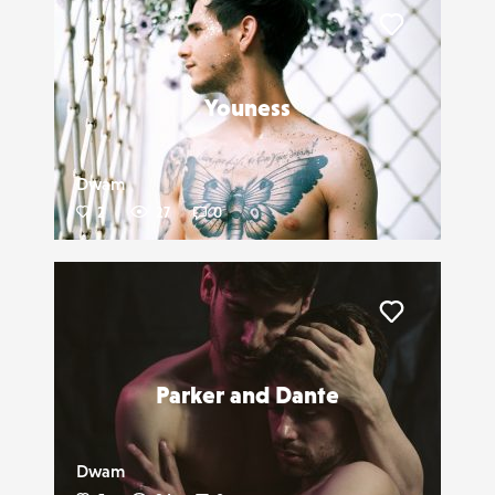
Liker
Youness
Dwam
2
27
0
Liker
Parker and Dante
Dwam