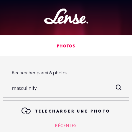
Lense
PHOTOS
Rechercher parmi
6
photos
Rechercher parmi
6
photos
R
TÉLÉCHARGER UNE PHOTO
RÉCENTES