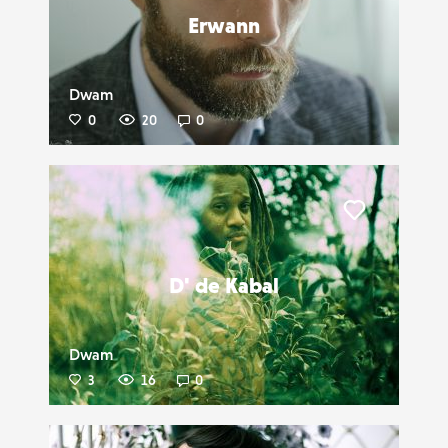
Erwann
Dwam
0
20
0
Liker
D' de Kabal
Dwam
3
16
0