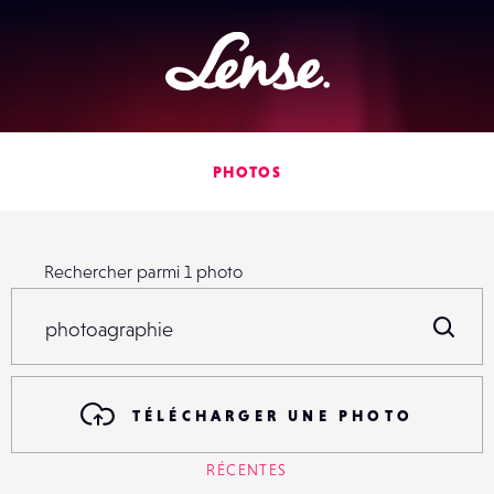
Lense
PHOTOS
Rechercher parmi
1
photo
Rechercher parmi
1
photo
R
TÉLÉCHARGER UNE PHOTO
RÉCENTES