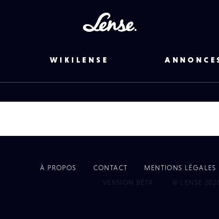
Lense
WIKILENSE
ANNONCE
À PROPOS
CONTACT
MENTIONS LÉGALES
EYE
VERSION BÊTA
© LENSE 202