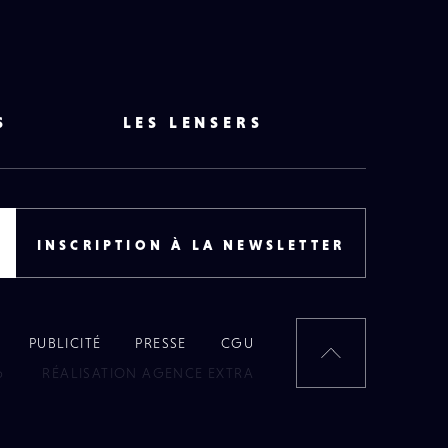
S
LES LENSERS
INSCRIPTION À LA NEWSLETTER
PUBLICITÉ
PRESSE
CGU
RETOUR
6
RÉALISATION AGENCE EXTRA
EN
HAUT
DE