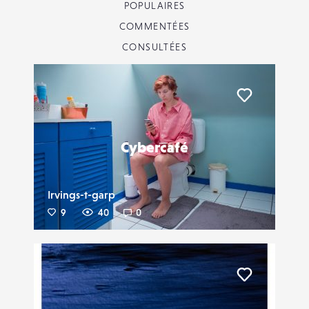
POPULAIRES
COMMENTÉES
CONSULTÉES
Liker
Cybercafé
Irvings-t-garp
9
40
0
Liker