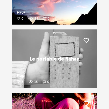
H7o7
0
25
0
Liker
Le portable de Rahan
Flop
2
15
0
Liker