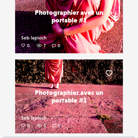
Photographier avec un
portable #2
Seb lapioch
0
7
0
Liker
Photographier avec un
portable #1
Seb lapioch
0
5
0