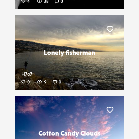
4
38
0
Liker
Lonely fisherman
H7o7
0
9
0
Liker
Cotton Candy Clouds