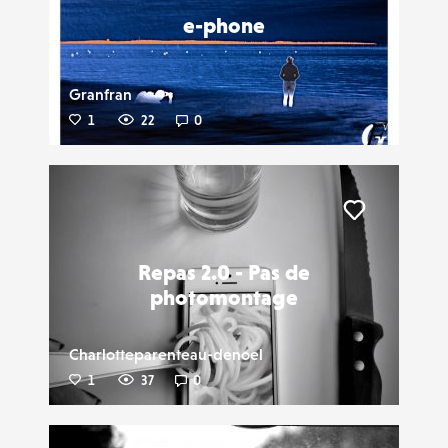
e-phone
Granfran
1
22
0
Liker
Repas 2.0 - Pas de
photomontage
Charlotteparenteau-denoel
1
37
0