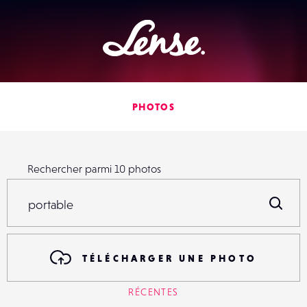
Lense
PHOTOS
Rechercher parmi
10
photos
Rechercher parmi
10
photos
R
TÉLÉCHARGER UNE PHOTO
RÉCENTES