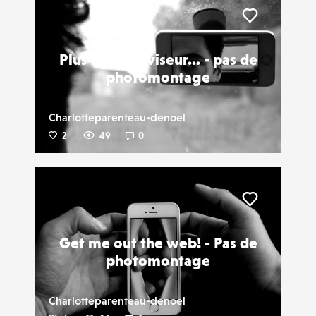
Liker
Plus de rétroviseur... - pas de
photomontage
Charlotteparenteau-denoel
2
49
0
Liker
Get me out the web! - Pas de
photomontage
Charlotteparenteau-denoel