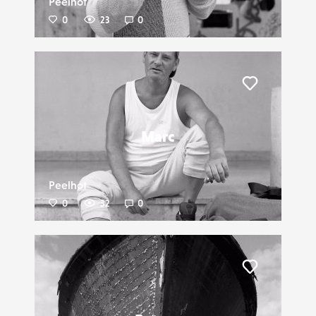
Peelhot
0
23
0
Liker
Marc
Peelhot
0
32
0
Liker