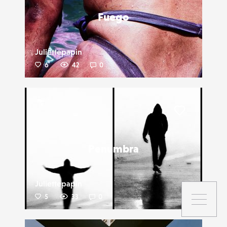
Fuego
Juliettepapin
6
42
0
Liker
Penumbra
Juliettepapin
5
33
0