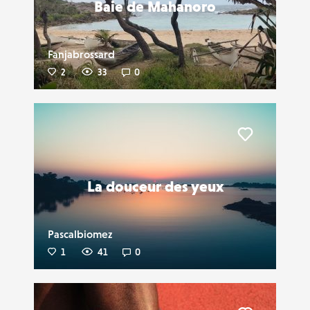
Baie de Mahanoro
Fanjabrossard
2
33
0
Liker
La douceur des yeux
Pascalbiomez
1
41
0