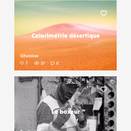
Liker
Colorimétrie désertique
Gheloise
7
37
0
Liker
Le boxeur