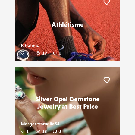
Liker
Athlétisme
Rihotime
2
19
0
Liker
Silver Opal Gemstone
Jewelry at Best Price
Margaretamelia54
1
18
0