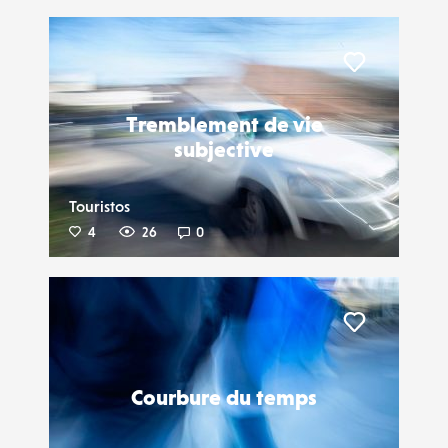
Liker
Tremblement de vie
subjective
Touristos
4
26
0
Liker
Courbure du temps