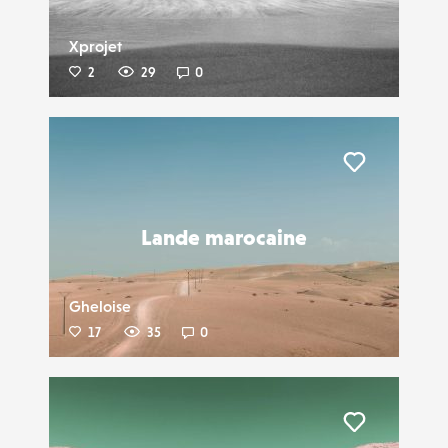
Xprojet
2
29
0
Liker
Lande marocaine
Gheloise
17
35
0
Liker