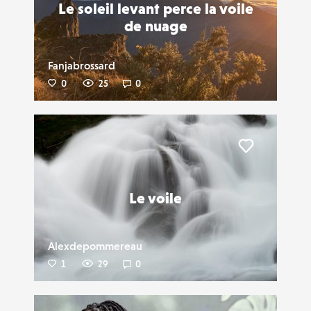
Le soleil levant perce la voile
de nuage
Fanjabrossard
0
25
0
Liker
Le voile
Alexdepommereau
1
29
0