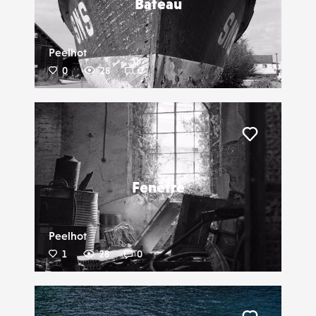
Bateau
Peelhot
0
28
0
Liker
Fenêtre
Peelhot
1
28
0