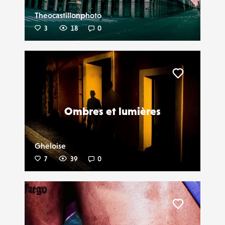
Theocastillonphoto
3
18
0
Liker
Ombres et lumières
Gheloise
7
39
0
Liker