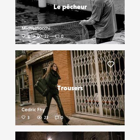
Le pêcheur
Michelfiocchi
4
22
0
Liker
Trousers
Cedric Fhy
3
23
0