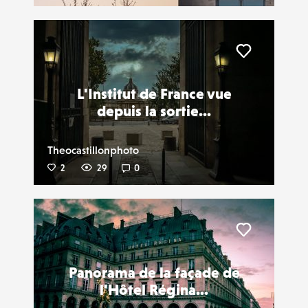
Liker
L'Institut de France vue
depuis la sortie...
Theocastillonphoto
2
29
0
Liker
Panorama de la façade de
l'Hôtel Régina...