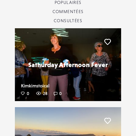
POPULAIRES
COMMENTÉES
CONSULTÉES
Liker
Sathurday Afternoon Fever
Kimkimstoical
0
28
0
Liker