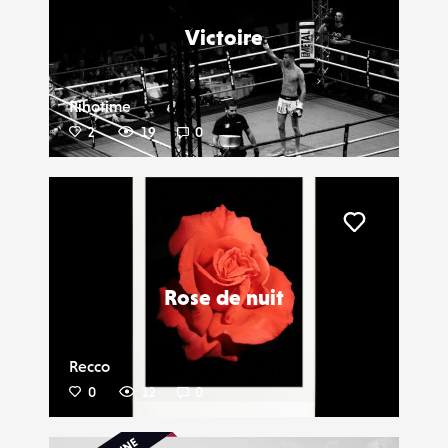
Victoire
Rihotime
2
19
0
Liker
Rose de nuit
Recco
0
12
0