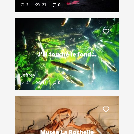
2
21
0
Liker
J’ai touché le fond…
Jeffrey
4
17
0
Liker
Musée La Rochelle