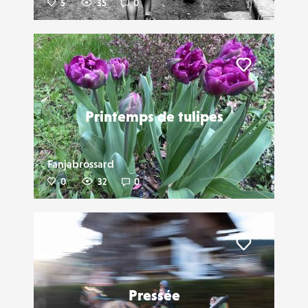
5
35
0
Liker
Printemps de tulipes
Fanjabrossard
0
32
0
Liker
Pressée