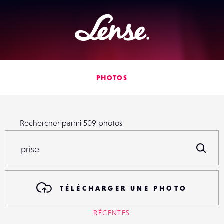
Lense
PHOTOS
Rechercher parmi
509
photos
Rechercher parmi
509
photos
R
TÉLÉCHARGER UNE PHOTO
RÉCENTES