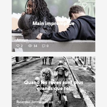
Liker
Main impromptue
Amayo
2
34
0
Liker
Quand les rêves sont plus
grands que toi
Ricardas Jarmalavicius