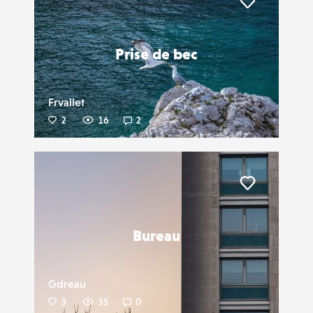
Liker
Prise de bec
Frvallet
2
16
2
Liker
Bureau
Gdreau
3
35
0