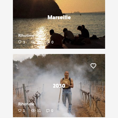
Liker
Marseille
Rihotime
3
26
0
Liker
2050
Rihotime
1
31
0