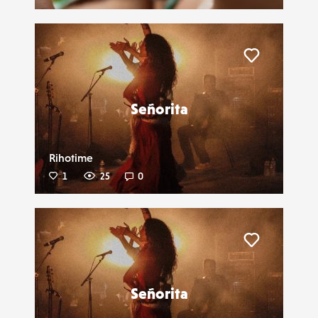
Liker
Señorita
Rihotime
1
25
0
Liker
Señorita