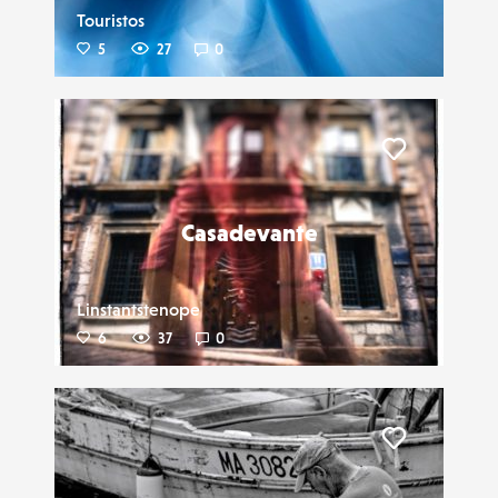
Touristos
5
27
0
Liker
Casadevante
Linstantstenope
6
37
0
Liker