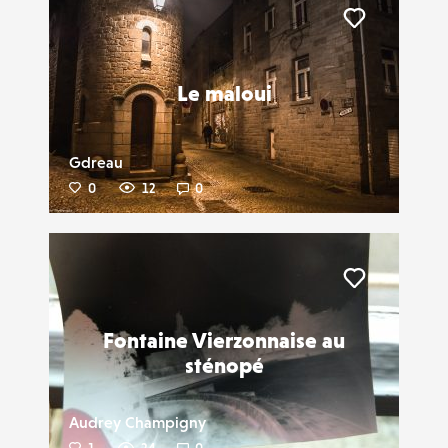
Liker
Le maloui
Gdreau
0
12
0
Liker
Fontaine Vierzonnaise au
sténopé
Audrey Champigny