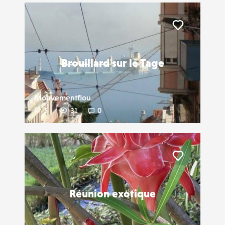
Liker
Brouillard sur le Tage
Mouvementflou
5
31
0
Liker
Réunion exotique