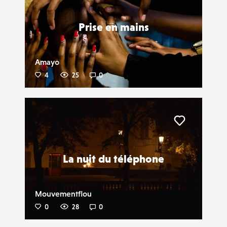
Prise en mains
Amayo
4
25
0
Liker
La nuit du téléphone
Mouvementflou
0
28
0