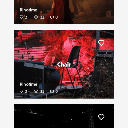
Rihotime
2
21
0
Liker
Chair
Rihotime
2
31
0
Liker