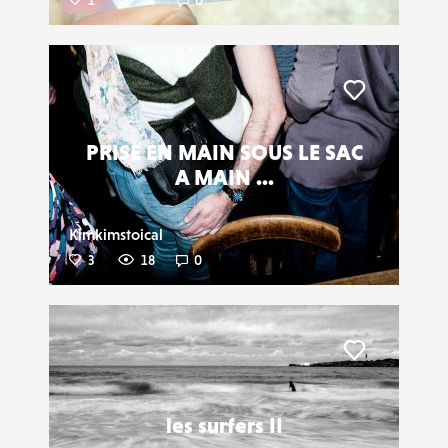
1
24
0
Liker
PRISE EN MAIN SOUS LE SAC
A MAIN ...
Kimkimstoical
3
18
0
Liker
les surfers II