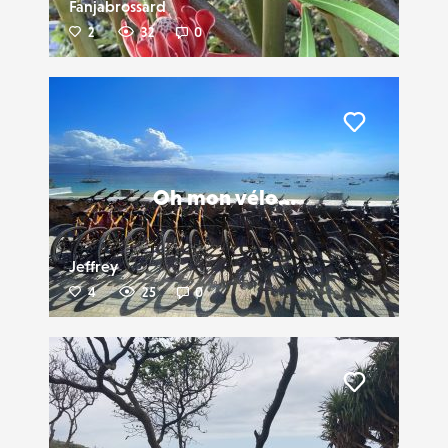
Fanjabrossard
2
32
0
Liker
Oh mon vélo…
Jeffrey
4
25
0
Liker