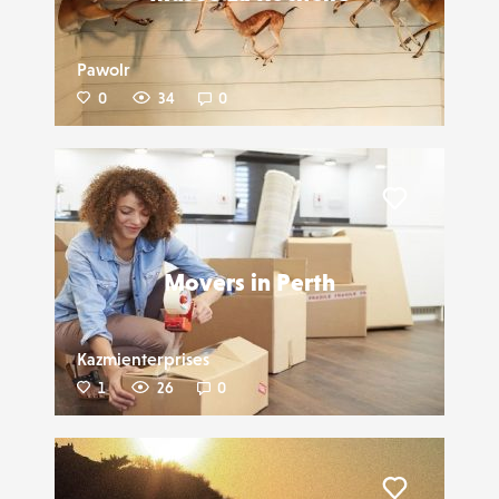
Pawolr
0
34
0
Liker
Movers in Perth
Kazmienterprises
1
26
0