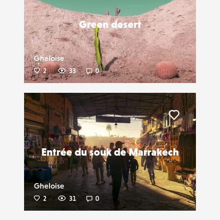
Green desert
Gheloise
2
33
0
Liker
Entrée du souk de Marrakech
Gheloise
2
31
0