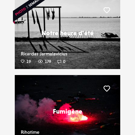
Liker
Notre heure d'été
Ricardas Jarmalavicius
19
179
0
Liker
Fumigène
Rihotime