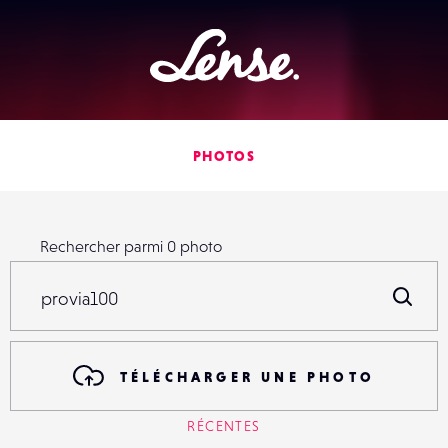
Lense
PHOTOS
Rechercher parmi
0
photo
Rechercher parmi
0
photo
R
TÉLÉCHARGER UNE PHOTO
RÉCENTES