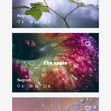
Nagrom
2
14
0
Liker
The apple
Nagrom
3
15
0