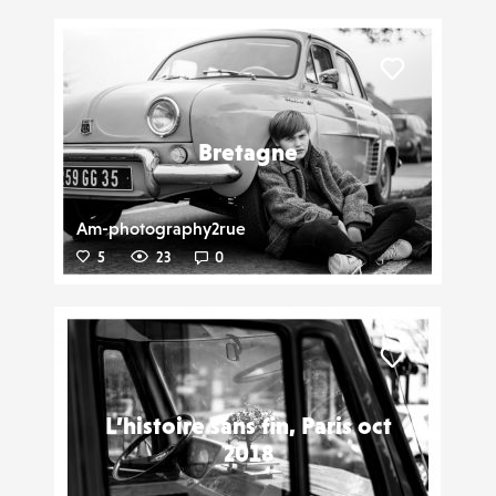
Liker
Bretagne
Am-photography2rue
5
23
0
Liker
L’histoire sans fin, Paris oct
2018