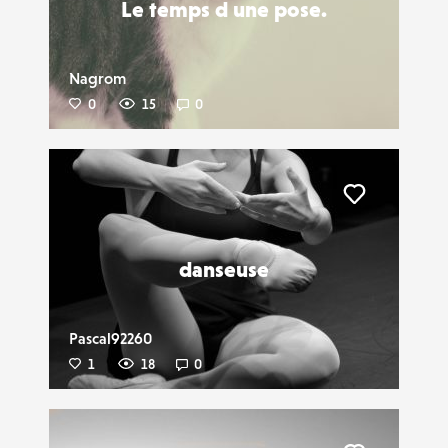
Le temps d une pose.
Nagrom
0
15
0
Liker
danseuse
Pascal92260
1
18
0