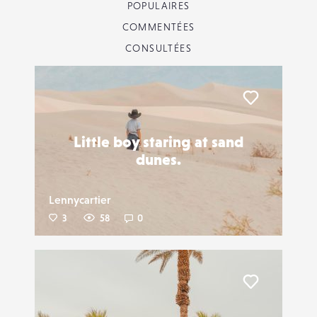
POPULAIRES
COMMENTÉES
CONSULTÉES
Liker
Little boy staring at sand
dunes.
Lennycartier
3
58
0
Liker