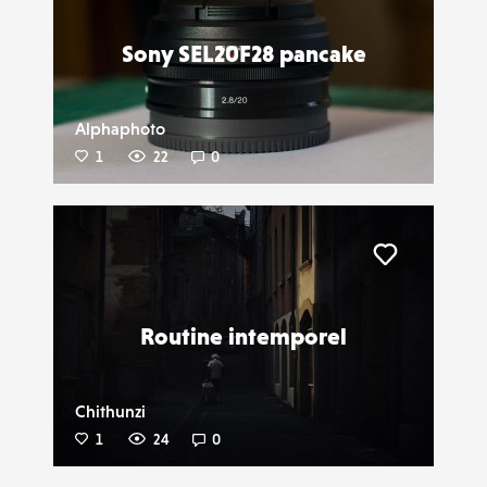
Sony SEL20F28 pancake
Alphaphoto
1
22
0
Liker
Routine intemporel
Chithunzi
1
24
0