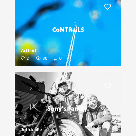
Liker
CoNTRaiLS
Art1kid
2
30
0
Liker
Sony's Family.
Jeffdelille