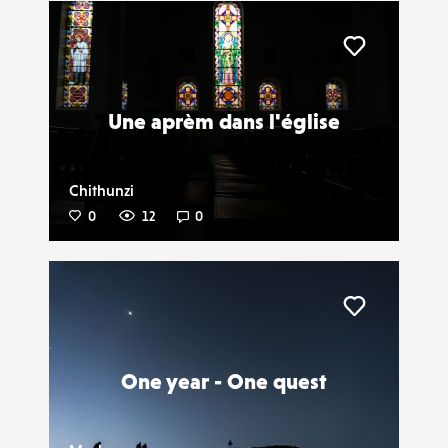
Liker
Une aprèm dans l'église
Chithunzi
0
12
0
Liker
One year - One quest