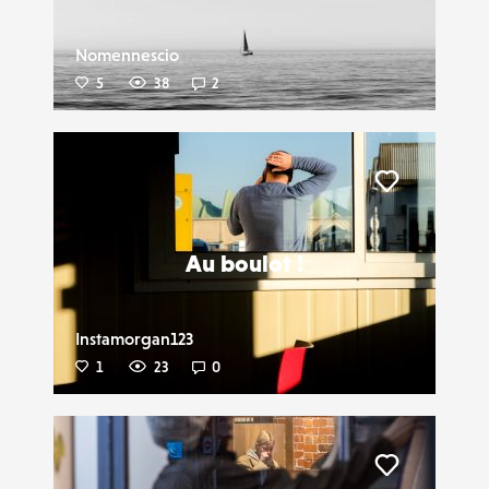
Nomennescio
5
38
2
Liker
Au boulot !
Instamorgan123
1
23
0
Liker