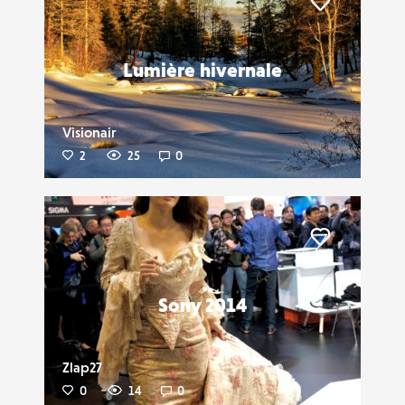
Liker
Lumière hivernale
Visionair
2
25
0
Liker
Sony 2014
Zlap27
0
14
0