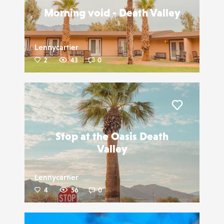
Morning void - Death Valley
Lennycartier
2
43
0
Liker
Stop at the Oasis Death
Valley
Lennycartier
4
56
0