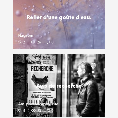
Liker
Reflet d'une goûte d eau.
Nagrom
2
26
0
Liker
Avis de recherche
Am-photography2rue
4
23
0