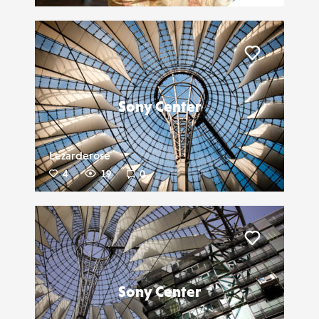
Liker
Sony Center
Lezarderose
4
19
0
Liker
Sony Center