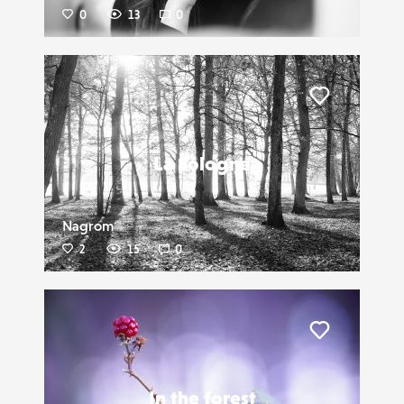
0
13
0
Liker
La Sologne
Nagrom
2
15
0
Liker
In the forest