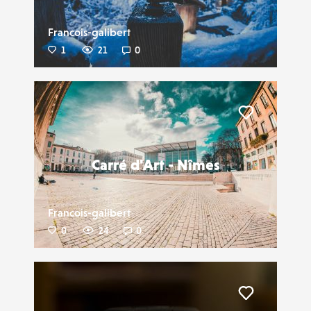
Francois-galibert
1
21
0
Liker
Carré d'Art - Nîmes
Francois-galibert
0
24
0
Liker