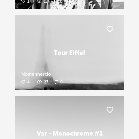
1
17
0
Liker
Tour Eiffel
Nomennescio
4
27
0
Liker
Var - Monochrome #1