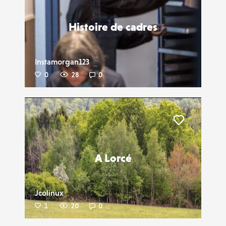
Histoire de cadres
Instamorgan123
0
28
0
Liker
A Lorcé
Jcolinux
1
20
0