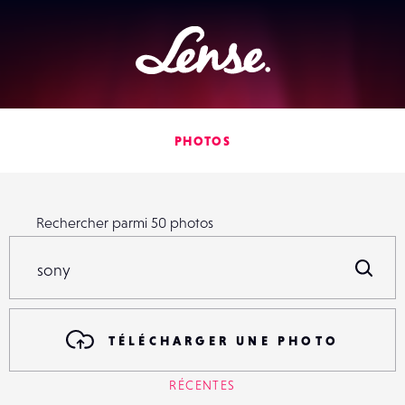
Lense
PHOTOS
Rechercher parmi
50
photos
Rechercher parmi
50
photos
R
TÉLÉCHARGER UNE PHOTO
RÉCENTES