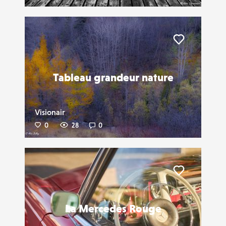
Liker
Tableau grandeur nature
Visionair
0
28
0
Liker
La Mercedes Rouge