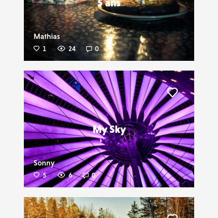
5 ans
Mathias
1
24
0
Liker
My Sky
Sonny
5
6
0