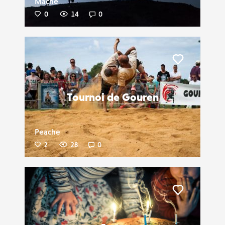
Mache
0
14
0
Liker
Tournoi de Gouren
Peache
2
28
0
Liker