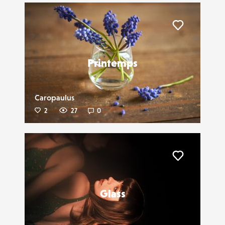
Liker
Printemps
Caropaulus
2
27
0
Liker
Glass