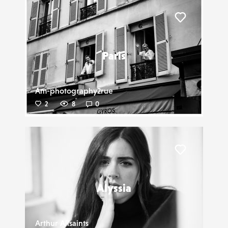
Liker
Paris
Am-photography2rue
2
8
0
Liker
Alyssia
Arthur Allsaints