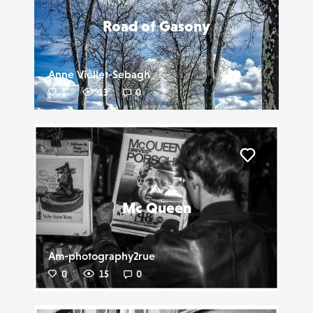
Road of Gasony
Anne Viellet-Sebagh
1
13
0
Liker
Mc Queen
Am-photography2rue
0
15
0