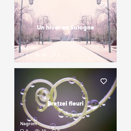
Liker
Un hiver en Sologne
Nagrom
0
19
0
Liker
Bretzel fleuri
Nagrom