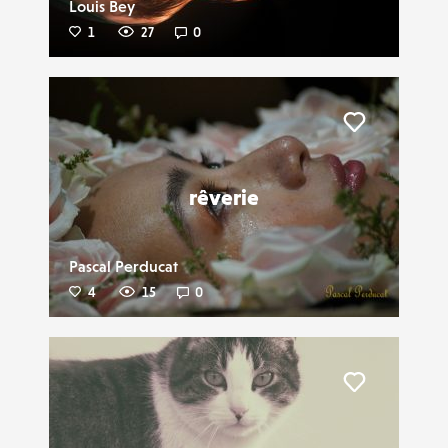
Louis Bey
1
27
0
Liker
rêverie
Pascal Perducat
4
15
0
Liker