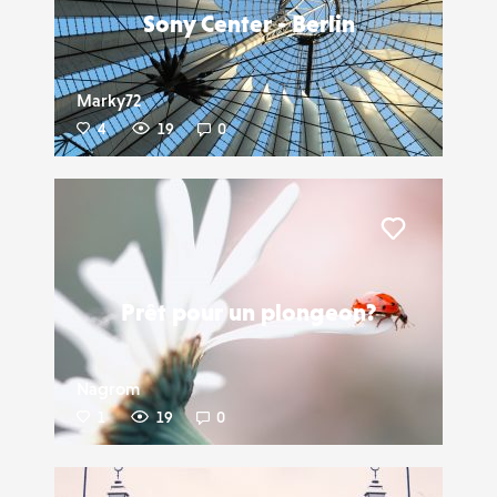
Sony Center - Berlin
Marky72
4
19
0
Liker
Prêt pour un plongeon?
Nagrom
1
19
0