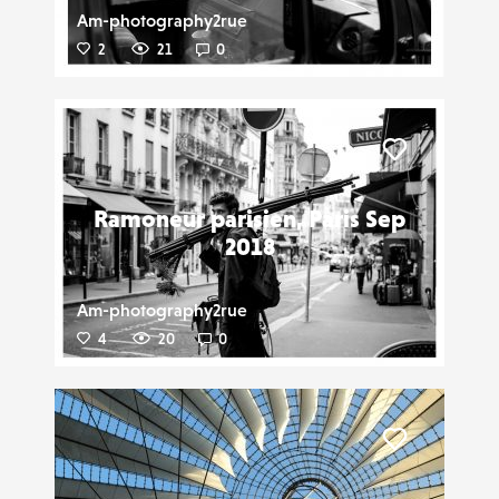
Am-photography2rue
2
21
0
Liker
Ramoneur parisien, Paris Sep
2018
Am-photography2rue
4
20
0
Liker