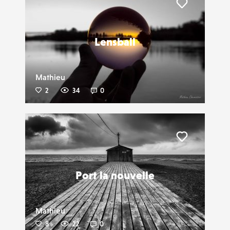
Liker
Lensball
Mathieu
2
34
0
Liker
Port la nouvelle
Mathieu
8
22
0