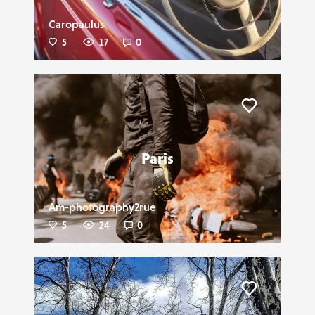
Caropaulus
5
17
0
Liker
Paris
Am-photography2rue
5
24
0
Liker