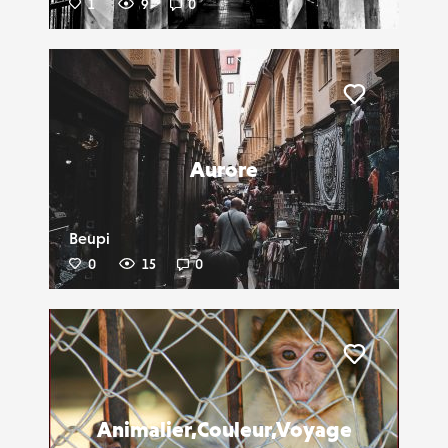
1
9
0
Liker
Aurore
Beupi
0
15
0
Liker
Animalier,Couleur,Voyage