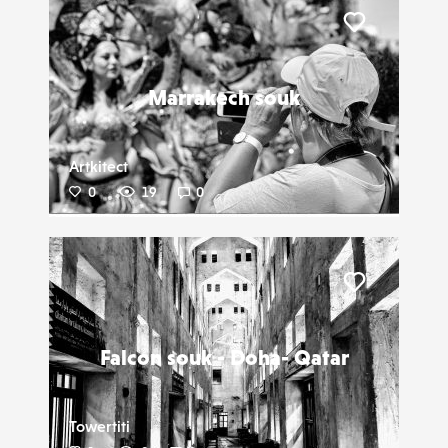
Liker
Marrakech souk
Artkitect
0
19
0
Liker
Falcon souk - Doha- Qatar
Towertiti