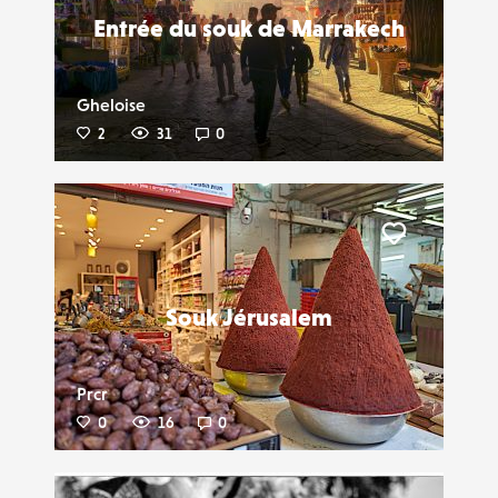
Entrée du souk de Marrakech
Gheloise
2
31
0
Liker
Souk Jérusalem
Prcr
0
16
0