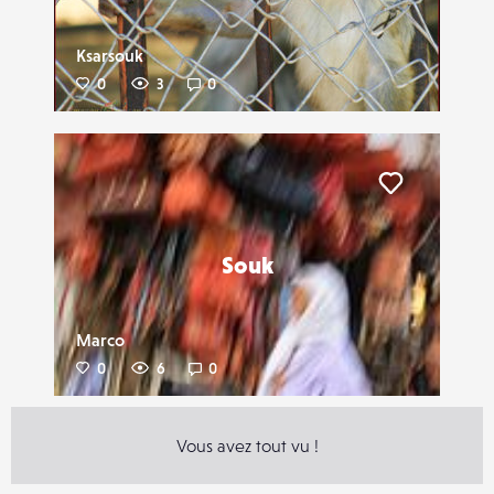
Ksarsouk
0
3
0
Liker
Souk
Marco
0
6
0
Vous avez tout vu !