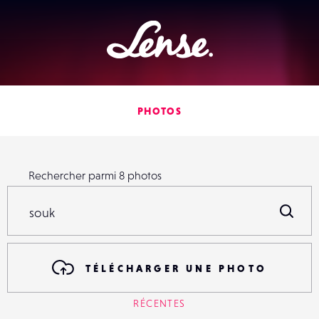
Lense
PHOTOS
Rechercher parmi
8
photos
Rechercher parmi
8
photos
R
TÉLÉCHARGER UNE PHOTO
RÉCENTES