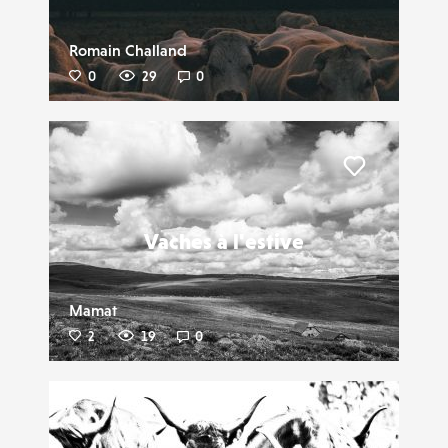
Romain Challand
0
29
0
Liker
Vaches à l'estive
Mamat
2
19
0
Liker