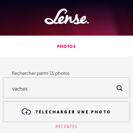
Lense
PHOTOS
Rechercher parmi
15
photos
Rechercher parmi
15
photos
R
TÉLÉCHARGER UNE PHOTO
RÉCENTES