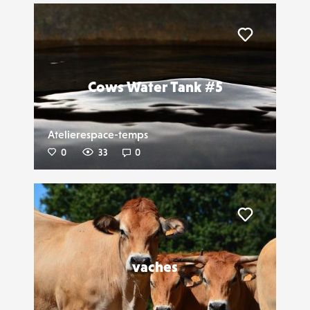
Liker
Cows Water Tank #5
Atelierespace-temps
0
33
0
Liker
vaches