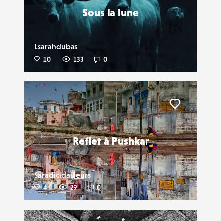
Sous la lune
Lsarahdubas
10
133
0
Liker
Reflet à Pushkar
Saradicidailleurs
4
29
0