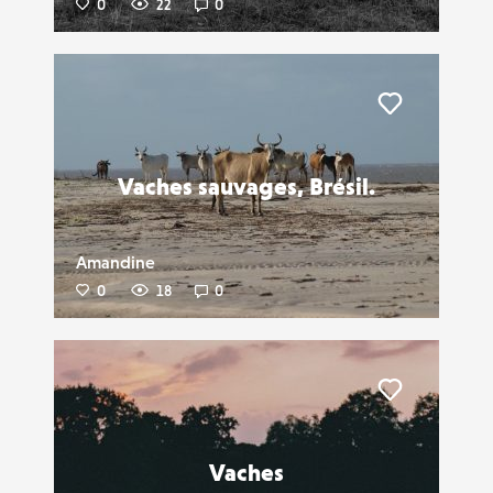
0
22
0
Liker
Vaches sauvages, Brésil.
Amandine
0
18
0
Liker
Vaches