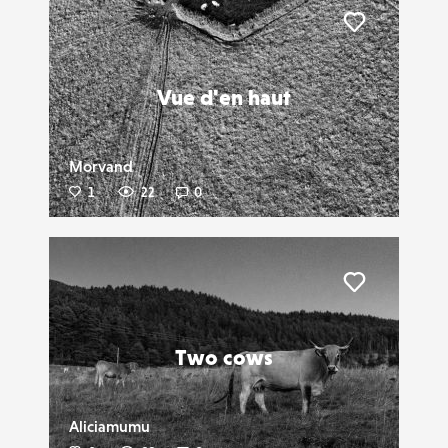
Liker
Vue d'en haut
Morvand
1
22
0
Liker
Two cows
Aliciamumu