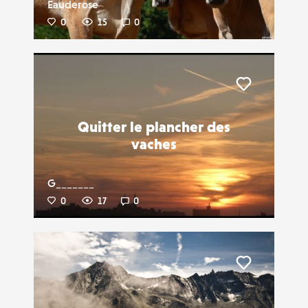
Eauderose
0
15
0
Liker
Quitter le plancher des
vaches
G_______
0
17
0
Liker