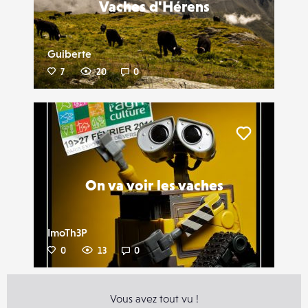
Vaches d'Hérens
Guiberte
7
20
0
Liker
On va voir les vaches
ImoTh3P
0
13
0
Vous avez tout vu !