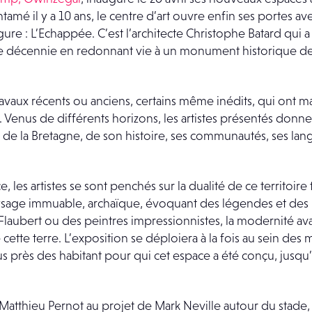
entamé il y a 10 ans, le centre d’art ouvre enfin ses portes a
e : L’Echappée. C’est l’architecte Christophe Batard qui a 
ne décennie en redonnant vie à un monument historique 
avaux récents ou anciens, certains même inédits, qui ont ma
Venus de différents horizons, les artistes présentés donne
el de la Bretagne, de son histoire, ses communautés, ses lan
e, les artistes se sont penchés sur la dualité de ce territoire
aysage immuable, archaïque, évoquant des légendes et des 
aubert ou des peintres impressionnistes, la modernité av
 cette terre. L’exposition se déploiera à la fois au sein des
u plus près des habitant pour qui cet espace a été conçu, jus
atthieu Pernot au projet de Mark Neville autour du stade, 