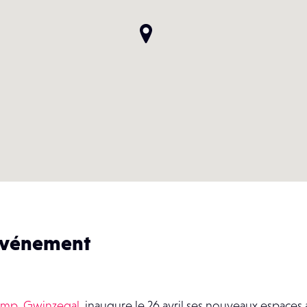
’événement
amp, Gwinzegal
, inaugure le 26 avril ses nouveaux espaces 