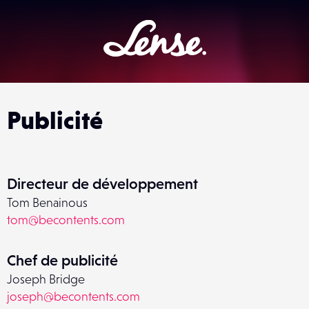
Lense
Publicité
Directeur de développement
Tom Benainous
tom@becontents.com
Chef de publicité
Joseph Bridge
joseph@becontents.com