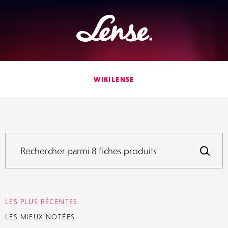
Lense
WIKILENSE
Rechercher parmi
8
fiches produits
Rechercher parmi
8
fiches produits
R
LES PLUS RÉCENTES
LES MIEUX NOTÉES