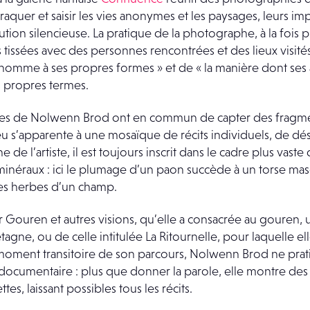
traquer et saisir les vies anonymes et les paysages, leurs imp
tion silencieuse. La pratique de la photographe, à la fois 
és tissées avec des personnes rencontrées et des lieux visité
homme à ses propres formes » et de « la manière dont ses 
es propres termes.
ues de Nolwenn Brod ont en commun de capter des fragme
eu s’apparente à une mosaïque de récits individuels, de dés
 de l’artiste, il est toujours inscrit dans le cadre plus va
minéraux : ici le plumage d’un paon succède à un torse masc
les herbes d’un champ.
 Ar Gouren et autres visions, qu’elle a consacrée au gouren, 
tagne, ou de celle intitulée La Ritournelle, pour laquelle el
moment transitoire de son parcours, Nolwenn Brod ne prat
cumentaire : plus que donner la parole, elle montre des 
es, laissant possibles tous les récits.