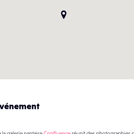
’événement
 la galerie nantaise
Confluence
réunit des photographies 