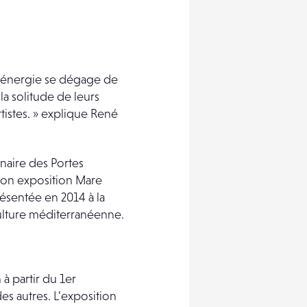
le énergie se dégage de
la solitude de leurs
rtistes. » explique René
enaire des Portes
Son exposition Mare
résentée en 2014 à la
 culture méditerranéenne.
 à partir du 1er
des autres. L’exposition