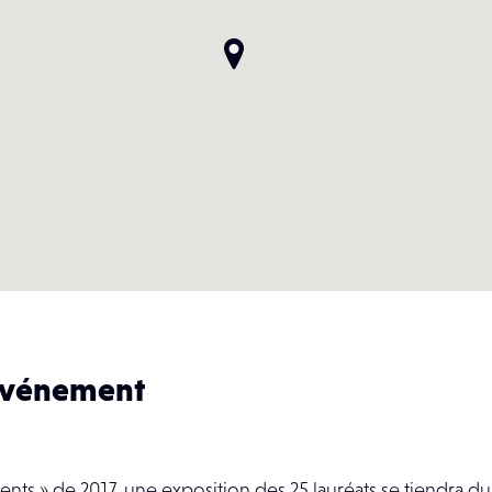
’événement
ents » de 2017, une exposition des 25 lauréats se tiendra du 