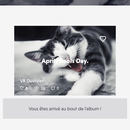
Liker
Aprils Fools Day.
VK Duvivier
3
16
0
Vous êtes arrivé au bout de l'album !