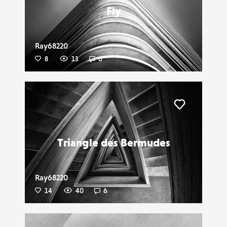
Fly
Ray68220
8
13
0
Liker
Triangle des Bermudes
Ray68220
14
40
6