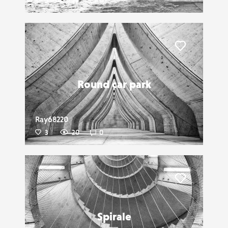
5
19
0
Liker
Round car park
Ray68220
3
20
0
Liker
Spirale