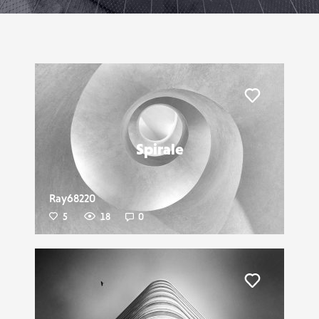
Liker
Spirale
Ray68220
5
18
0
Liker