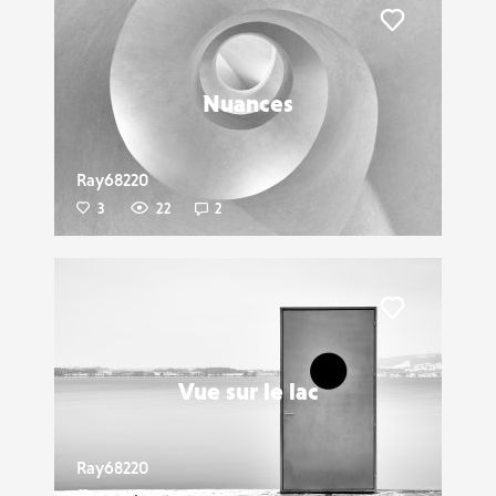
Liker
Nuances
Ray68220
3
22
2
Liker
Vue sur le lac
Ray68220