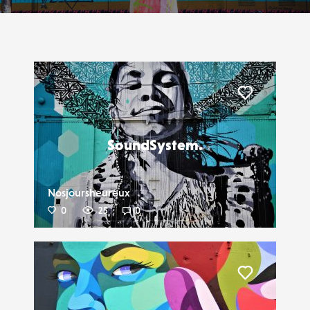
Liker
SoundSystem.
Nosjoursheureux
0
25
0
Liker