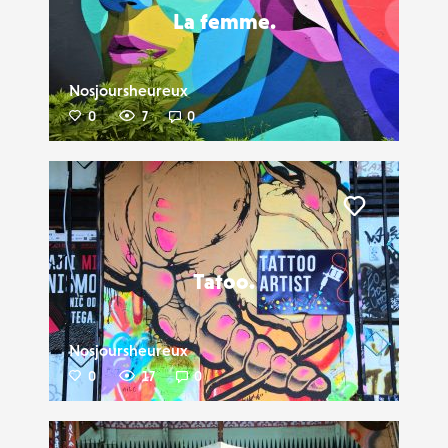
La femme.
Nosjoursheureux
0
7
0
Liker
Tatoo.
Nosjoursheureux
0
17
0