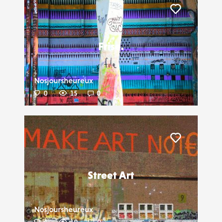
Liker
Frise.
Nosjoursheureux
0
15
0
Liker
Street Art
Nosjoursheureux