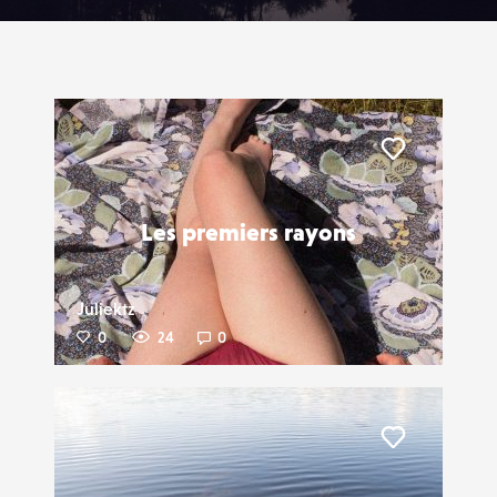
Liker
Les premiers rayons
Juliektz
0
24
0
Liker