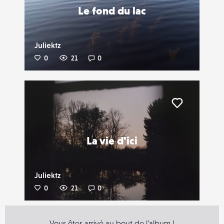
Le fond du lac
Juliektz
0
21
0
Liker
La vie d'ici
Juliektz
0
21
0
Vous êtes arrivé au bout de l'album !