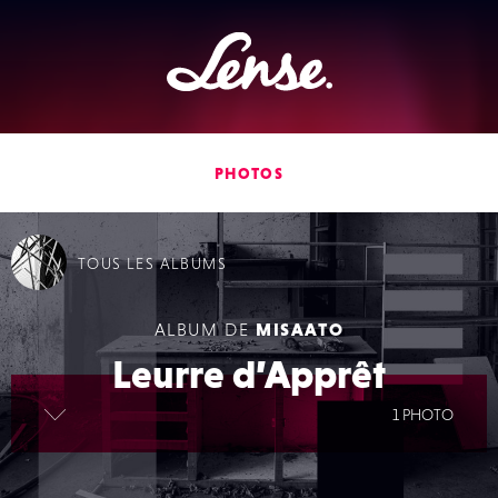
Lense
PHOTOS
TOUS
LES ALBUMS
ALBUM DE
MISAATO
Leurre d’Apprêt
lire la suite
1 PHOTO