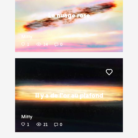
Le nuage rose
Mitty
1
24
0
Liker
Il y a de l'or au plafond
Mitty
1
21
0