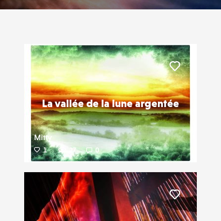
Liker
La vallée de la lune argentée
Mitty
1
27
0
Liker