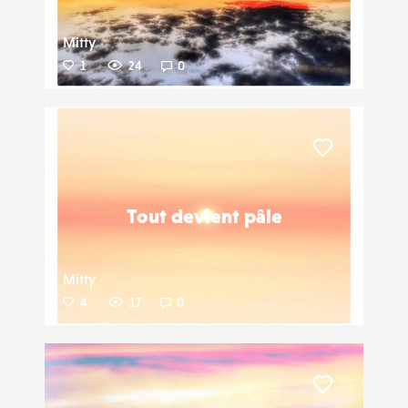
Mitty
1
24
0
Liker
Tout devient pâle
Mitty
4
17
0
Liker