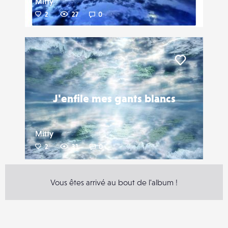
Mitty
2
27
0
Liker
J'enfile mes gants blancs
Mitty
2
31
0
Vous êtes arrivé au bout de l'album !