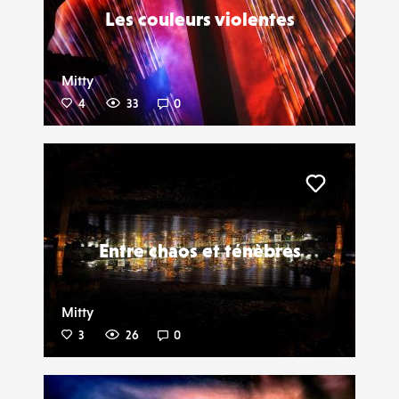
Les couleurs violentes
Mitty
4
33
0
Liker
Entre chaos et ténèbres
Mitty
3
26
0