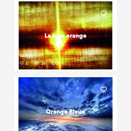
Liker
La lune orange
Mitty
1
16
0
Liker
Orange Bleue