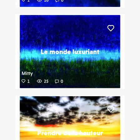
1
16
0
Liker
Le monde luxuriant
Mitty
1
25
0
Liker
Prendre de la hauteur