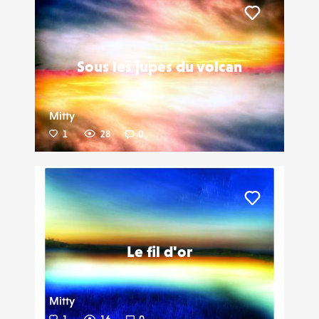
Liker
Sous les jupes du volcan
Mitty
1
28
0
Liker
Le fil d'or
Mitty