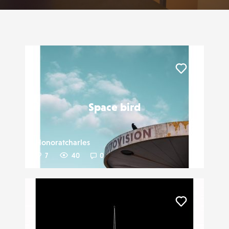
Liker
Space bird
Honoratcharles
7
40
0
Liker