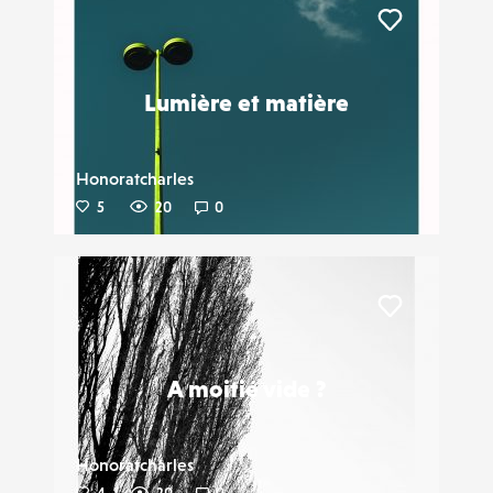
Liker
Lumière et matière
Honoratcharles
5
20
0
Liker
A moitié vide ?
Honoratcharles