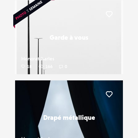
Liker
Garde à vous
Honoratcharles
18
166
0
Liker
Drapé métallique