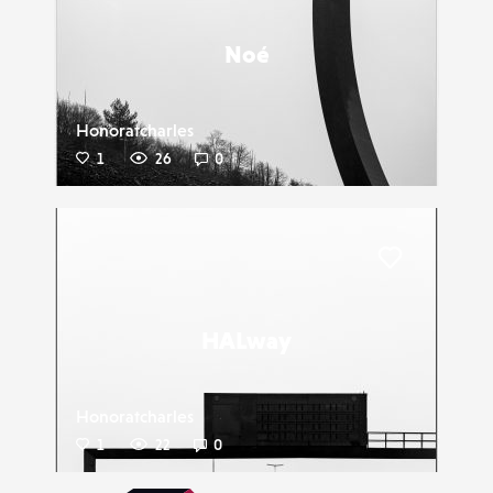
Noé
Honoratcharles
1
26
0
Liker
HALway
Honoratcharles
1
22
0