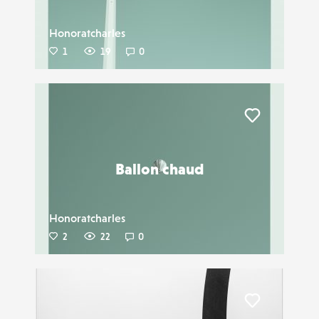
Honoratcharles
1
19
0
Liker
Ballon chaud
Honoratcharles
2
22
0
Liker