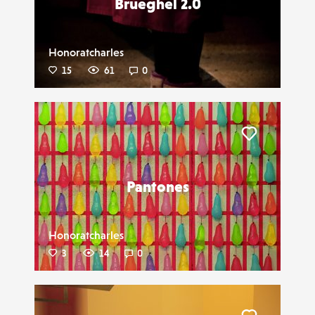
Brueghel 2.0
Honoratcharles
15
61
0
Liker
Pantones
Honoratcharles
3
14
0