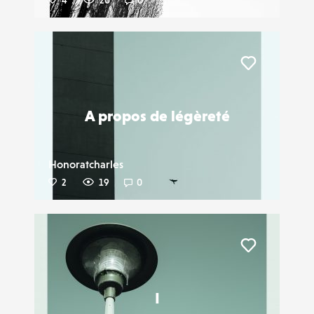
4
20
0
Liker
A propos de légèreté
Honoratcharles
2
19
0
Liker
I