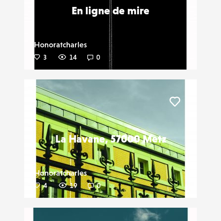
En ligne de mire
Honoratcharles
3
14
0
Liker
La Havane, 57000 Metz
Honoratcharles
4
19
0