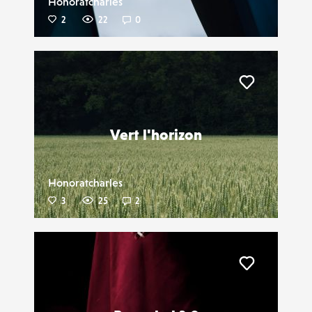
Honoratcharles
2
22
0
Liker
Vert l'horizon
Honoratcharles
3
25
2
Liker