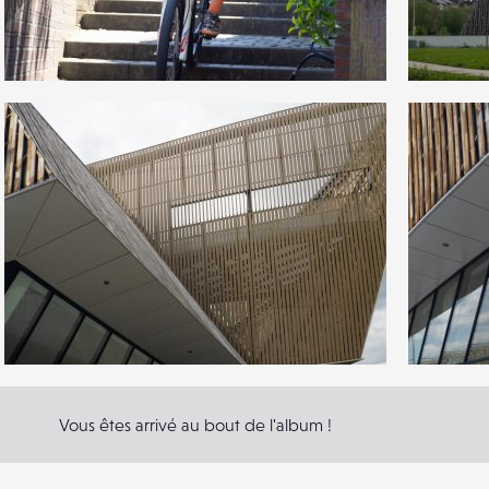
0
1
10
0
1
0
8
0
Vous êtes arrivé au bout de l'album !