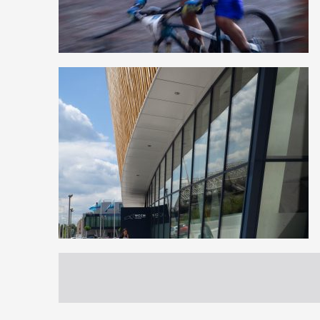
0
7
0
0
9
0