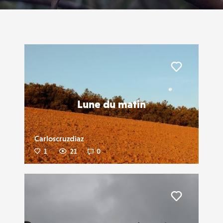
Liker
Lune du matin
Carloscruzdiaz
1
21
0
Liker