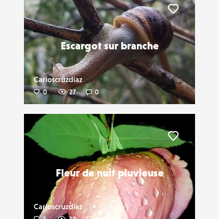
Liker
Escargot sur branche
Carloscruzdiaz
0
27
0
Liker
Fleur de nuit pluvieuse
Carloscruzdiaz