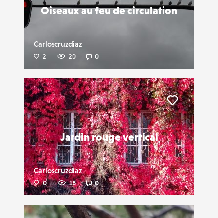
Oiseaux au feu de circulation
Carloscruzdiaz
2
20
0
Liker
Jardin rouge vertical
Carloscruzdiaz
0
18
0