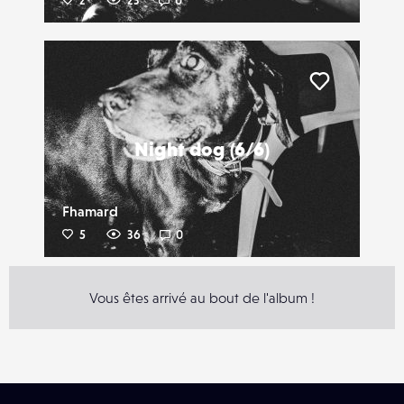
2
23
0
Liker
Night dog (6/6)
Fhamard
5
36
0
Vous êtes arrivé au bout de l'album !