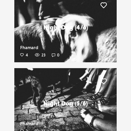
Liker
Night Dog (4/6)
Fhamard
4
23
0
Liker
Night Dog (5/6)
Fhamard