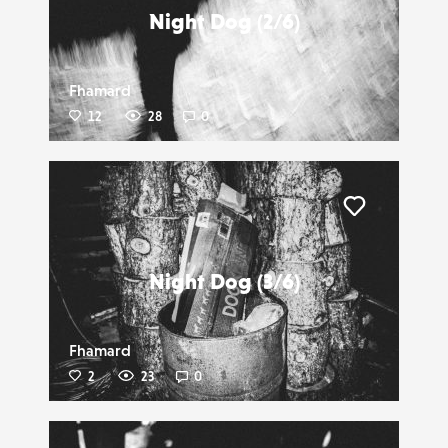
Night Dog (2/6)
Fhamard
12
28
0
Liker
Night Dog (3/6)
Fhamard
2
23
0