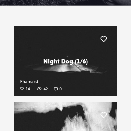
Liker
Night Dog (1/6)
Fhamard
14
42
0
Liker