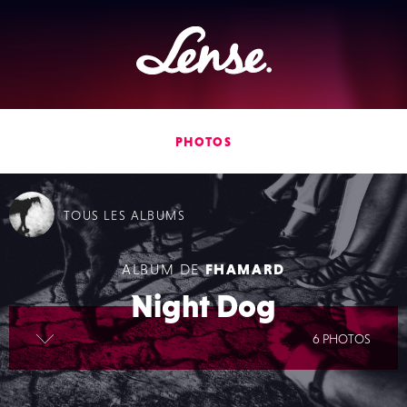
Lense
PHOTOS
TOUS
LES ALBUMS
ALBUM DE
FHAMARD
Night Dog
lire la suite
6 PHOTOS