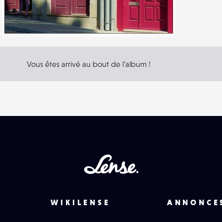
2
8
0
Vous êtes arrivé au bout de l'album !
Lense
WIKILENSE
ANNONCE