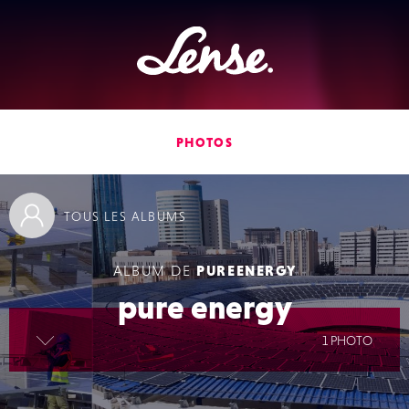
Lense
PHOTOS
TOUS
LES ALBUMS
ALBUM DE
PUREENERGY
pure energy
lire la suite
1 PHOTO