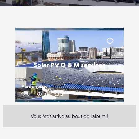
Liker
Solar PV O & M services
Pureenergy
0
21
0
Vous êtes arrivé au bout de l'album !