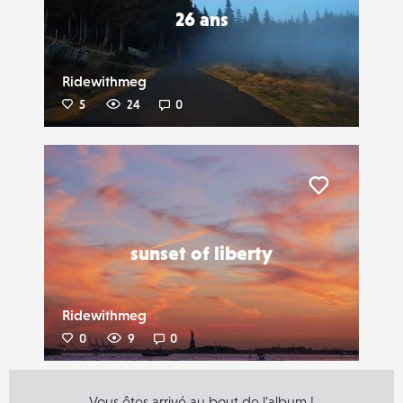
26 ans
Ridewithmeg
5
24
0
Liker
sunset of liberty
Ridewithmeg
0
9
0
Vous êtes arrivé au bout de l'album !