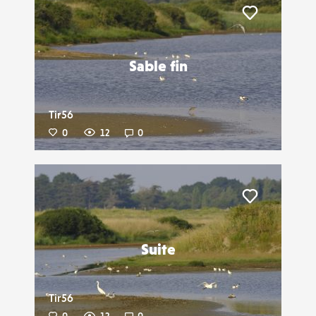
Liker
Sable fin
Tir56
0
12
0
Liker
Suite
Tir56