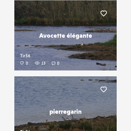
Liker
Avocette élégante
Tir56
0
13
0
Liker
pierregarin