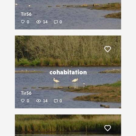
Tir56
0
14
0
Liker
cohabitation
Tir56
0
14
0
Liker