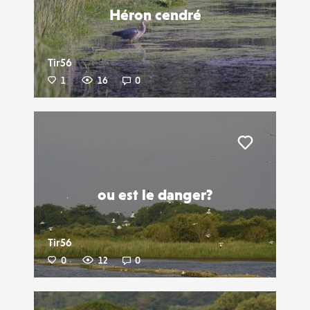
Héron cendré
Tir56
1
16
0
Liker
ou est le danger?
Tir56
0
12
0