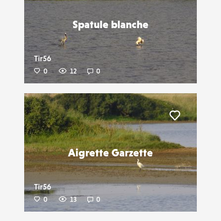
Spatule blanche
Tir56
0
12
0
Liker
Aigrette Garzette
Tir56
0
13
0