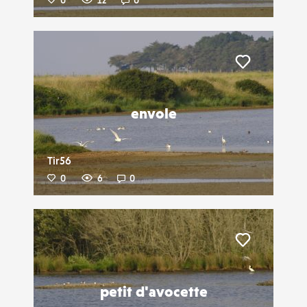
0
12
0
Liker
envole
Tir56
0
6
0
Liker
petit d'avocette