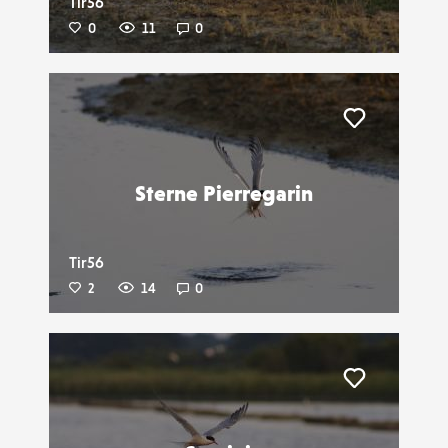
Tir56
0
11
0
Liker
Sterne Pierregarin
Tir56
2
14
0
Liker