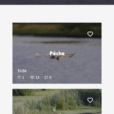
Liker
Pêche
Tir56
1
15
0
Liker